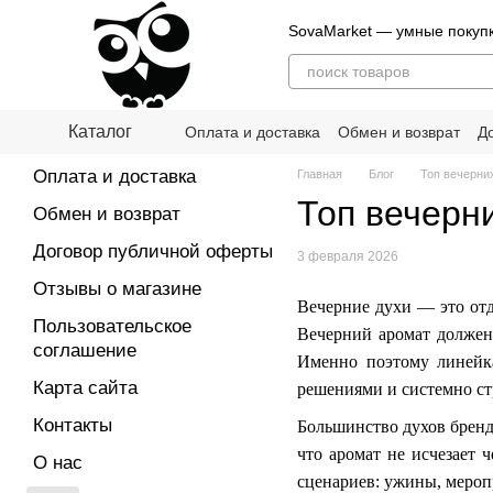
Перейти к основному контенту
SovaMarket — умные покуп
Каталог
Оплата и доставка
Обмен и возврат
Д
О нас
Блог
Оплата и доставка
Главная
Блог
Топ вечерни
Топ вечерн
Обмен и возврат
Договор публичной оферты
3 февраля 2026
Отзывы о магазине
Вечерние духи — это отд
Пользовательское
Вечерний аромат должен
соглашение
Именно поэтому линейка
Карта сайта
решениями и системно ст
Контакты
Большинство духов бренда
что аромат не исчезает 
О нас
сценариев: ужины, мероп