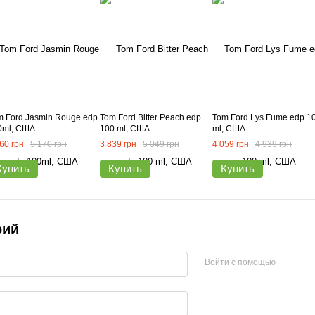
m Ford Jasmin Rouge edp
Tom Ford Bitter Peach edp
Tom Ford Lys Fume edp 1
0ml, США
100 ml, США
ml, США
60 грн
5 170 грн
3 839 грн
5 049 грн
4 059 грн
4 939 грн
Купить
Купить
Купить
рий
Войти с помощью