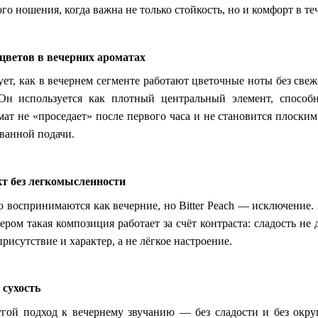
о ношения, когда важна не только стойкость, но и комфорт в те
цветов в вечерних ароматах
ует, как в вечернем сегменте работают цветочные ноты без св
 Он используется как плотный центральный элемент, спосо
мат не «проседает» после первого часа и не становится плоски
ванной подачи.
т без легкомысленности
 воспринимаются как вечерние, но Bitter Peach — исключение. 
ером такая композиция работает за счёт контраста: сладость не
рисутствие и характер, а не лёгкое настроение.
 сухость
гой подход к вечернему звучанию — без сладости и без окру