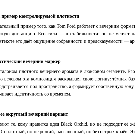
 пример контролируемой плотности
ательный пример того, как Tom Ford работает с вечерним форма
зкую дистанцию. Его сила — в стабильности: он не меняет на
тексте это даёт ощущение собранности и предсказуемости — аром
ссический вечерний маркер
 эталоном плотного вечернего аромата в люксовом сегменте. Е
о вечером эта композиция раскрывает свою логику: тёмная баз
одстраивается под пространство, а формирует собственную зону
ачивает идентичность со временем.
ее округлый вечерний вариант
рают те, кому нравится идея Black Orchid, но не подходит её жё
 Он плотный, но не резкий, насыщенный, но без острых краёв. 