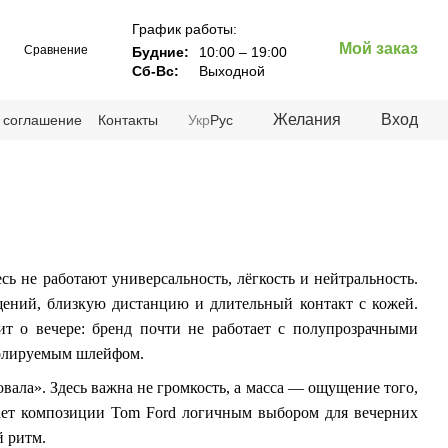
График работы:
Мой заказ
Сравнение
Будние:
10:00 – 19:00
Сб-Вс:
Выходной
Желания
Вход
 соглашение
Контакты
Укр
Рус
сь не работают универсальность, лёгкость и нейтральность.
ений, близкую дистанцию и длительный контакт с кожей.
ит о вечере: бренд почти не работает с полупрозрачными
ролируемым шлейфом.
вала». Здесь важна не громкость, а масса — ощущение того,
елает композиции Tom Ford логичным выбором для вечерних
й ритм.