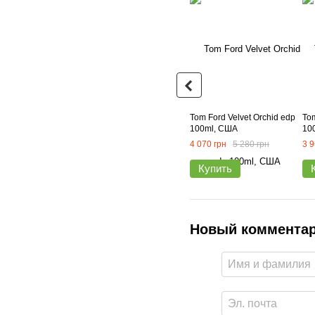
Tom Ford Velvet Orchid edp
To
100ml, США
10
4 070 грн
5 280 грн
3 9
Купить
Новый коммента