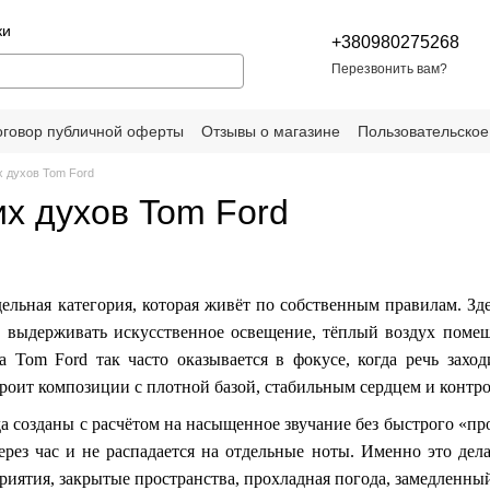
ки
+380980275268
Перезвонить вам?
оговор публичной оферты
Отзывы о магазине
Пользовательское
х духов Tom Ford
их духов Tom Ford
ельная категория, которая живёт по собственным правилам. Зде
 выдерживать искусственное освещение, тёплый воздух помещ
 Tom Ford так часто оказывается в фокусе, когда речь заход
роит композиции с плотной базой, стабильным сердцем и конт
 созданы с расчётом на насыщенное звучание без быстрого «про
через час и не распадается на отдельные ноты. Именно это д
риятия, закрытые пространства, прохладная погода, замедленны