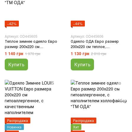
−42%
−44%
Артикул: ОD445605
Артикул: ОD445606
Теплое зимнее одеяло Евро
Одеяло ОДА Евро размер
размер 200х220 см
200х220 см теплое,
гипоаллергенное, с
гипоаллергенное, на
1 140 грн
1 130 грн
1 970 грн
2 010 грн
качественным наполнителем
холофайбере, цвет лаванда
холлофайбер "ТМ OДА"
Купить
Купить
Распродажа
Распродажа
Новинка
Хит