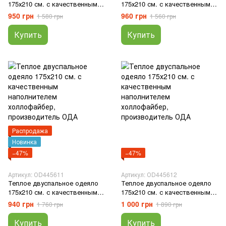
175х210 см. с качественным
175х210 см. с качественным
наполнителем холлофайбер,
наполнителем холлофайбер,
950 грн
960 грн
1 580 грн
1 560 грн
производитель ОДА
производитель ОДА
Купить
Купить
Распродажа
Новинка
−47%
−47%
Артикул: ОD445611
Артикул: ОD445612
Теплое двуспальное одеяло
Теплое двуспальное одеяло
175х210 см. с качественным
175х210 см. с качественным
наполнителем холлофайбер,
наполнителем холлофайбер,
940 грн
1 000 грн
1 760 грн
1 890 грн
производитель ОДА
производитель ОДА
Купить
Купить