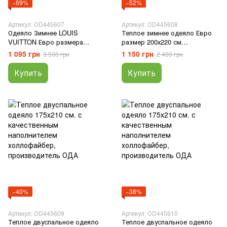
−69%
−52%
Артикул: ОD445607
Артикул: ОD445608
Одеяло Зимнее LOUIS
Теплое зимнее одеяло Евро
VUITTON Евро размера
размер 200х220 см
200х220 см гипоаллергенное,
гипоаллергенное, с
1 095 грн
1 150 грн
3 500 грн
2 400 грн
с качественным
наполнителем холлофайбер
наполнителем
"ТМ OДА"
Купить
Купить
−40%
−38%
Артикул: ОD445609
Артикул: ОD445610
Теплое двуспальное одеяло
Теплое двуспальное одеяло