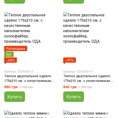
Распродажа
Хит
−43%
−47%
Артикул: ОD445613
Артикул: ОD445614
Теплое двуспальное одеяло
Теплое двуспальное одеяло
175х210 см. с качественным
175х210 см. с качественным
наполнителем холлофайбер,
наполнителем холлофайбер,
980 грн
940 грн
1 730 грн
1 780 грн
производитель ОДА
производитель ОДА
Купить
Купить