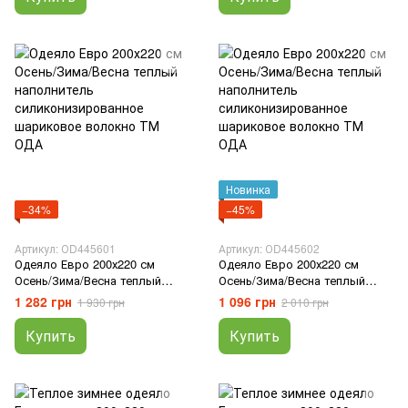
Новинка
−34%
−45%
Артикул: ОD445601
Артикул: ОD445602
Одеяло Евро 200х220 см
Одеяло Евро 200х220 см
Осень/Зима/Весна теплый
Осень/Зима/Весна теплый
наполнитель
наполнитель
1 282 грн
1 096 грн
1 930 грн
2 010 грн
силиконизированное
силиконизированное
шариковое волокно ТМ ОДА
шариковое волокно ТМ ОДА
Купить
Купить