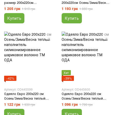
размер 200х220см
200х220см Осень/Зима/Весна
гипоаллергенное, с
наполнитель
1 205 грн
1 193 грн
1 910 грн
1 880 грн
качественным наполнителем
силиконизированное
холлофайбер ТМ "ОДА"
шариковое волокно ТМ ОДА
Купить
Купить
Хит
−42%
−39%
Артикул: ОD445599
Артикул: ОD445600
Одеяло Евро 200х220 см
Одеяло Евро 200х220 см
Осень/Зима/Весна теплый
Осень/Зима/Весна теплый
наполнитель
наполнитель
1 122 грн
1 096 грн
1 930 грн
1 790 грн
силиконизированное
силиконизированное
шариковое волокно ТМ ОДА
шариковое волокно ТМ ОДА
Купить
Купить