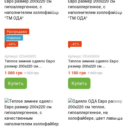
Распродажа
Новинка
−44%
−40%
Артикул: ОD445603
Артикул: ОD445604
Теплое зимнее одеяло Евро
Теплое зимнее одеяло Евро
размер 200х220 см
размер 200х220 см
гипоаллергенное, с
гипоаллергенное, с
1 080 грн
1 180 грн
1 920 грн
1 960 грн
наполнителем холлофайбер
наполнителем холлофайбер
"ТМ ОДА"
"ТМ OДА"
Купить
Купить