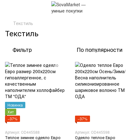
Текстиль
Текстиль
Фильтр
По популярности
Новинка
Хит
−37%
−37%
Артикул: ОD445588
Артикул: ОD445598
Теплое зимнее одеяло Евро
Одеяло теплое Евро