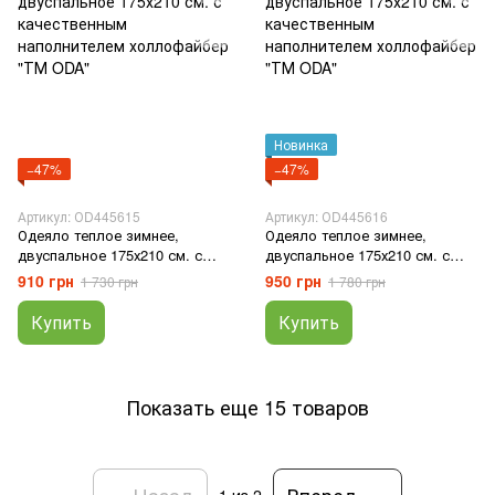
Новинка
−47%
−47%
Артикул: ОD445615
Артикул: ОD445616
Одеяло теплое зимнее,
Одеяло теплое зимнее,
двуспальное 175х210 см. с
двуспальное 175х210 см. с
качественным наполнителем
качественным наполнителем
910 грн
950 грн
1 730 грн
1 780 грн
холлофайбер "ТМ ODA"
холлофайбер "ТМ ODA"
Купить
Купить
Показать еще 15 товаров
Назад
Вперед