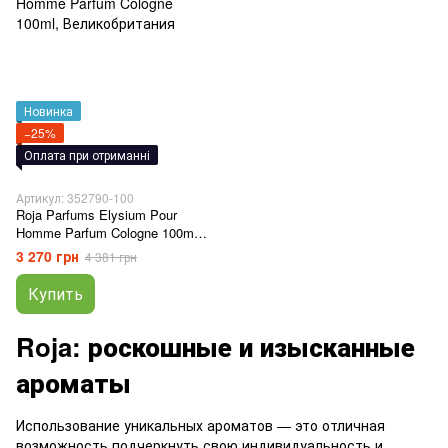
Новинка
−25%
Оплата при отриманні
Артикул: 352790-100
Roja Parfums Elysium Pour
Homme Parfum Cologne 100ml,
Великобритания
3 270 грн
4 381 грн
Купить
Roja: роскошные и изысканные
ароматы
Использование уникальных ароматов — это отличная
возможность подчеркнуть свою индивидуальность и