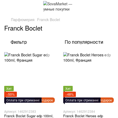
Парфюмерия
Franck Boclet
Franck Boclet
Фильтр
По популярности
Хит
Хит
−50%
−48%
Оплата при отриманні
Подарок
Оплата при отриманні
Подарок
Артикул: 1462912383
Артикул: 1462912384
Franck Boclet Sugar edp 100ml,
Franck Boclet Heroes edp