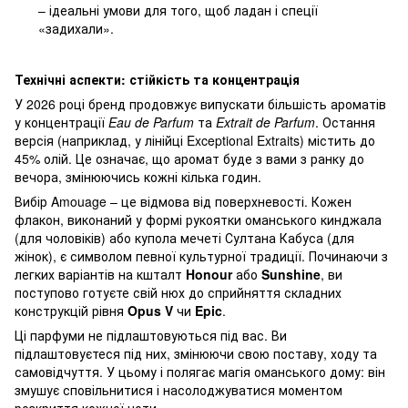
– ідеальні умови для того, щоб ладан і спеції
«задихали».
Технічні аспекти: стійкість та концентрація
У 2026 році бренд продовжує випускати більшість ароматів
у концентрації
Eau de Parfum
та
Extrait de Parfum
. Остання
версія (наприклад, у лінійці Exceptional Extraits) містить до
45% олій. Це означає, що аромат буде з вами з ранку до
вечора, змінюючись кожні кілька годин.
Вибір Amouage – це відмова від поверхневості. Кожен
флакон, виконаний у формі рукоятки оманського кинджала
(для чоловіків) або купола мечеті Султана Кабуса (для
жінок), є символом певної культурної традиції. Починаючи з
легких варіантів на кшталт
Honour
або
Sunshine
, ви
поступово готуєте свій нюх до сприйняття складних
конструкцій рівня
Opus V
чи
Epic
.
Ці парфуми не підлаштовуються під вас. Ви
підлаштовуєтеся під них, змінюючи свою поставу, ходу та
самовідчуття. У цьому і полягає магія оманського дому: він
змушує сповільнитися і насолоджуватися моментом
розкриття кожної ноти.