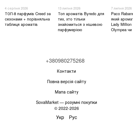
4 серпня 2026
13 липня 2026
7 липня 2026
ТОП-8 парфумів Creed за
Топ ароматів Byredo для
Paco Raban
сезонами + порівняльна
тих, хто тільки
який арома
таблиця ароматів
знайомиться з нішевою
Lady Million
парфумерією
Olympea чи U
+380980275268
Контакти
Повна версія сайту
Мапа сайту
SovaMarket — розумні покупки
© 2022-2026
Укр
Рус