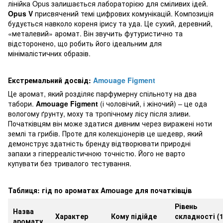
лінійка Opus залишається лабораторією для сміливих ідей.
Opus V
присвячений темі цифрових комунікацій. Композиція
будується навколо кореня ірису та уда. Це сухий, деревний,
«металевий» аромат. Він звучить футуристично та
відсторонено, що робить його ідеальним для
мінімалістичних образів.
Екстремальний досвід:
Amouage Figment
Це аромат, який розділяє парфумерну спільноту на два
табори.
Amouage Figment
(і чоловічий, і жіночий) – це ода
вологому ґрунту, моху та тропічному лісу після зливи.
Початківцям він може здатися дивним через виражені ноти
землі та грибів. Проте для колекціонерів це шедевр, який
демонструє здатність бренду відтворювати природні
запахи з гіперреалістичною точністю. Його не варто
купувати без тривалого тестування.
Таблиця: гід по ароматах Amouage для початківців
Рівень
Назва
Характер
Кому підійде
складності (1
аромату