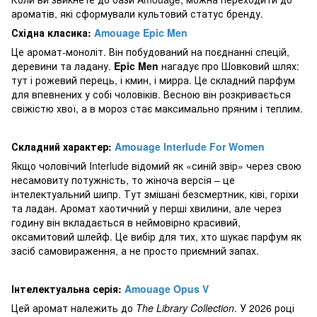
ароматів, які сформували культовий статус бренду.
Східна класика:
Amouage Epic Men
Це аромат-моноліт. Він побудований на поєднанні спецій,
деревини та ладану.
Epic Men
нагадує про Шовковий шлях:
тут і рожевий перець, і кмин, і мирра. Це складний парфум
для впевнених у собі чоловіків. Весною він розкривається
свіжістю хвої, а в мороз стає максимально пряним і теплим.
Складний характер:
Amouage Interlude For Women
Якщо чоловічий Interlude відомий як «синій звір» через свою
несамовиту потужність, то жіноча версія – це
інтелектуальний шипр. Тут змішані безсмертник, ківі, горіхи
та ладан. Аромат хаотичний у перші хвилини, але через
годину він вкладається в неймовірно красивий,
оксамитовий шлейф. Це вибір для тих, хто шукає парфум як
засіб самовираження, а не просто приємний запах.
Інтелектуальна серія:
Amouage Opus V
Цей аромат належить до
The Library Collection
. У 2026 році