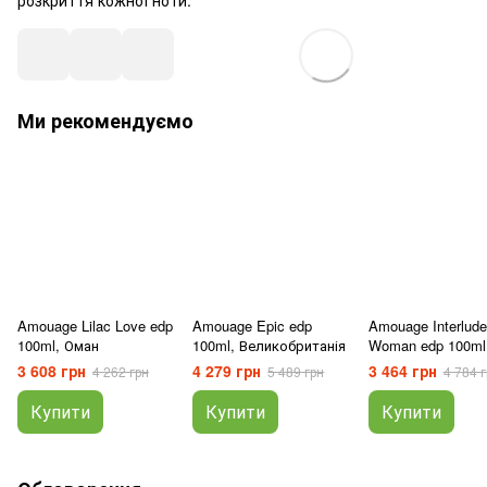
Ми рекомендуємо
Amouage Lilac Love edp
Amouage Epic edp
Amouage Interlude
100ml, Оман
100ml, Великобританія
Woman edp 100ml
Оман
3 608 грн
4 279 грн
3 464 грн
4 262 грн
5 489 грн
4 784 г
Купити
Купити
Купити