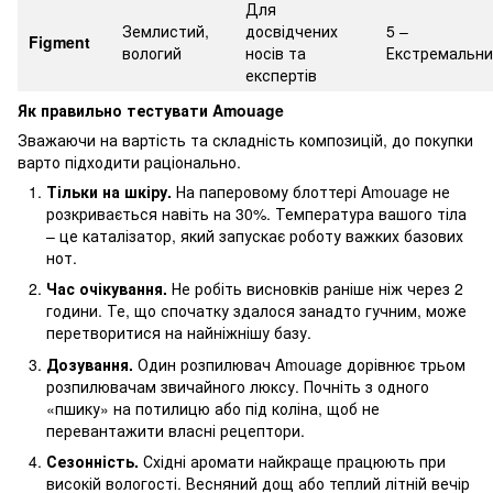
Для
Землистий,
досвідчених
5 –
Figment
вологий
носів та
Екстремальни
експертів
Як правильно тестувати Amouage
Зважаючи на вартість та складність композицій, до покупки
варто підходити раціонально.
Тільки на шкіру.
На паперовому блоттері Amouage не
розкривається навіть на 30%. Температура вашого тіла
– це каталізатор, який запускає роботу важких базових
нот.
Час очікування.
Не робіть висновків раніше ніж через 2
години. Те, що спочатку здалося занадто гучним, може
перетворитися на найніжнішу базу.
Дозування.
Один розпилювач Amouage дорівнює трьом
розпилювачам звичайного люксу. Почніть з одного
«пшику» на потилицю або під коліна, щоб не
перевантажити власні рецептори.
Сезонність.
Східні аромати найкраще працюють при
високій вологості. Весняний дощ або теплий літній вечір