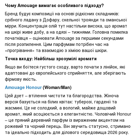
Чому Amouage вимагає особливого підходу?
Бренд будує композиції на основі рідкісних складників:
срібного ладану з Дофару, скельної троянди та оманської
мірри. Концентрація олій тут настільки висока, що аромат
на шкірі живе добу, а на одязі – тижнями. Головна помилка
початківця – оцінювати Amouage за першими секундами
після розпилення. Цим парфумам потрібен час на
«прогрівання» та взаємодію з хімією вашої шкіри.
Точка входу: Найбільш зрозумілі аромати
Якщо ви боїтеся густого сходу, варто почати з лінійок, які
адаптовані до європейського сприйняття, але зберігають
фірмову якість.
Amouage Honour
(Woman/Man)
Цей дует – втілення чистоти та благородства. Жіноча
версія базується на білих квітах: туберозі, гарденії та
жасмині. Це не солодкий, а вологий, майже дощовий
аромат, який асоціюється з елегантністю. Чоловічий Honour
– це пряний деревний парфум із вираженим акцентом на
рожевий та чорний перець. Він звучить статусно, стримано
та ідеально підходить для ділового середовища 2026 року.