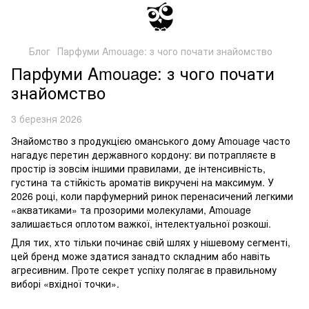
Блог
Парфуми Amouage: з чого почати знайомство
Парфуми Amouage: з чого почати
знайомство
3 березня 2026
Знайомство з продукцією оманського дому Amouage часто
нагадує перетин державного кордону: ви потрапляєте в
простір із зовсім іншими правилами, де інтенсивність,
густина та стійкість ароматів викручені на максимум. У
2026 році, коли парфумерний ринок перенасичений легкими
«акватиками» та прозорими молекулами, Amouage
залишається оплотом важкої, інтелектуальної розкоші.
Для тих, хто тільки починає свій шлях у нішевому сегменті,
цей бренд може здатися занадто складним або навіть
агресивним. Проте секрет успіху полягає в правильному
виборі «вхідної точки».