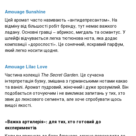
Amouage Sunshine
Цей аромат часто називають «антидепресантом». На
відміну від більшості робіт бренду, тут немає важкого
ладану. Основні гравці – абрикос, мигдаль та османтус. У
шлейфі відчувається легка тютюнова нота, яка додає
композиції «дорослості». Це сонячний, яскравий парфум,
який легко носити щодня.
Amouage Lilac Love
Частина колекції
The Secret Garden
. Це сучасна
інтерпретація бузку, змішана з гурманськими нотами какао
та ванілі. Аромат пудровий, жіночний і дуже зрозумілий. Він
подобається оточуючим і не викликає запитань у тих, хто
звик до люксового сегмента, але хоче спробувати щось
вищої якості.
«Важка артилерія»: для тих, хто готовий до
експериментів
Коли ви звикнете до бази Amouage, можна переходити до