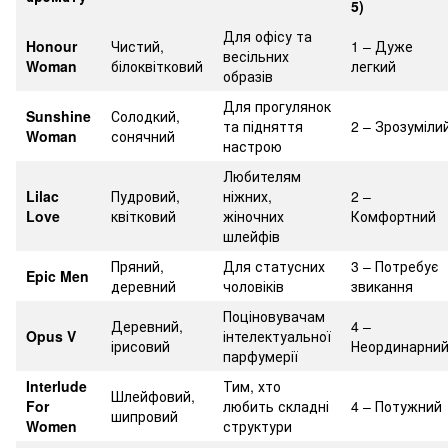
5)
Для офісу та
Honour
Чистий,
1 – Дуже
весільних
Woman
білоквітковий
легкий
образів
Для прогулянок
Sunshine
Солодкий,
та підняття
2 – Зрозуміли
Woman
сонячний
настрою
Любителям
Lilac
Пудровий,
ніжних,
2 –
Love
квітковий
жіночних
Комфортний
шлейфів
Пряний,
Для статусних
3 – Потребує
Epic Men
деревний
чоловіків
звикання
Поціновувачам
Деревний,
4 –
Opus V
інтелектуальної
ірисовий
Неординарни
парфумерії
Interlude
Тим, хто
Шлейфовий,
For
любить складні
4 – Потужний
шипровий
Women
структури