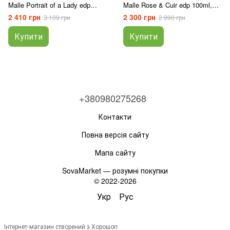
Malle Portrait of a Lady edp
Malle Rose & Cuir edp 100ml,
100ml, Франція
Франція
2 410 грн
2 300 грн
3 109 грн
2 990 грн
Купити
Купити
+380980275268
Контакти
Повна версія сайту
Мапа сайту
SovaMarket — розумні покупки
© 2022-2026
Укр
Рус
Інтернет-магазин створений з Хорошоп