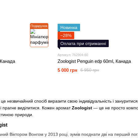
Подарунок
Новинка
−28%
Оплата при отриманні
Артикул: 762904-60
, Канада
Zoologist Penguin edp 60ml, Канада
5 000 грн
6 950 грн
це незвичайний спосіб виразити свою індивідуальність і зануритися 
 і прагне виділитися. Кожен аромат
Zoologist
— це не просто композ
астиною природи.
ist
аний Віктором Вонгом у 2013 році, зумів поєднати дві на перший по