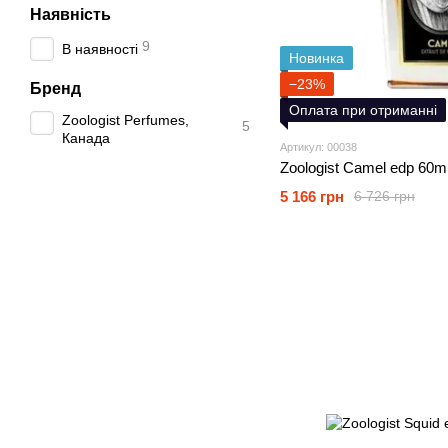
Наявність
9
В наявності
Новинка
−23%
Бренд
Оплата при отриманні
Zoologist Perfumes,
5
Канада
Артикул: 00038
Zoologist Camel edp 60m
5 166 грн
6 726 грн