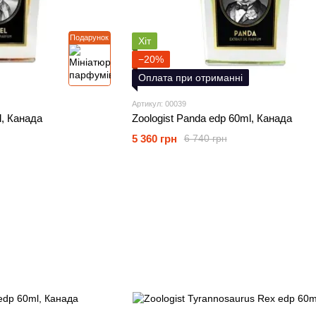
Подарунок
Хіт
−20%
Оплата при отриманні
Артикул: 00039
l, Канада
Zoologist Panda edp 60ml, Канада
5 360 грн
6 740 грн