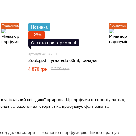
Подарунок
Подарунок
Новинка
−28%
Оплата при отриманні
Артикул: 481359-60
Zoologist Hyrax edp 60ml, Канада
4 870 грн
6 769 грн
в унікальний світ дикої природи. Ці парфуми створені для тих,
иція, а захоплива історія, яка пробуджує фантазію та
гляд далекі сфери — зоологію і парфумерію. Віктор прагнув