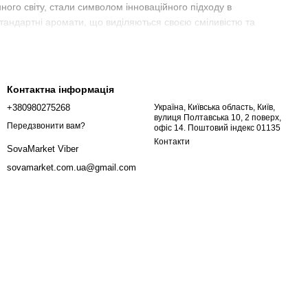
ного світу, стали символом інноваційного підходу в
стандартні аромати, що виділяються своєю сміливістю та
івпрацює з відомими парфумерами, які створюють композиції,
Контактна інформація
ювати парфуми, які викликають емоції та занурюють у світ
+380980275268
Україна, Київська область, Київ,
вулиця Полтавська 10, 2 поверх,
Передзвонити вам?
офіс 14. Поштовий індекс 01135
Контакти
SovaMarket Viber
 композиції, натхненні життям тварин і їх середовищем
sovamarket.com.ua@gmail.com
лих фруктів. Це інтригуючий і незвичайний аромат, який
е ніжна ода бджолам і їх важливій ролі у природі.
тельні пейзажі та старовинні східні базари.
имволізує велич та міць слонів у їх природному середовищі.