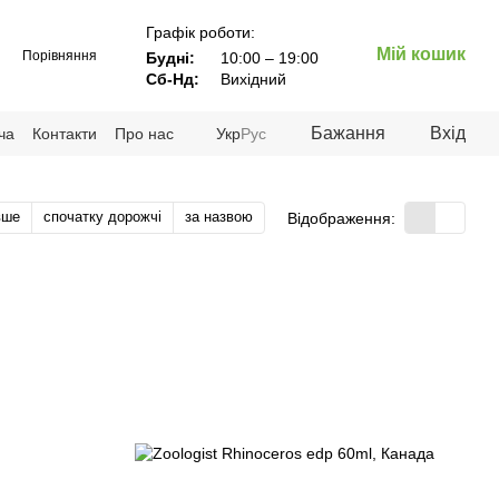
Графік роботи:
Мій кошик
Порівняння
Будні:
10:00 – 19:00
Сб-Нд:
Вихідний
Бажання
Вхід
ча
Контакти
Про нас
Укр
Рус
вше
спочатку дорожчі
за назвою
Відображення: