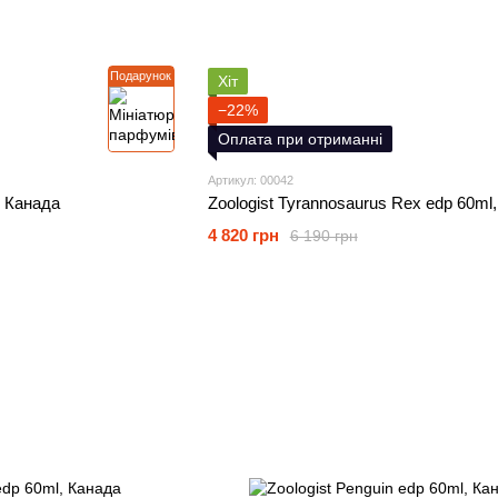
Подарунок
Хіт
−22%
Оплата при отриманні
Артикул: 00042
, Канада
Zoologist Tyrannosaurus Rex edp 60ml
4 820 грн
6 190 грн