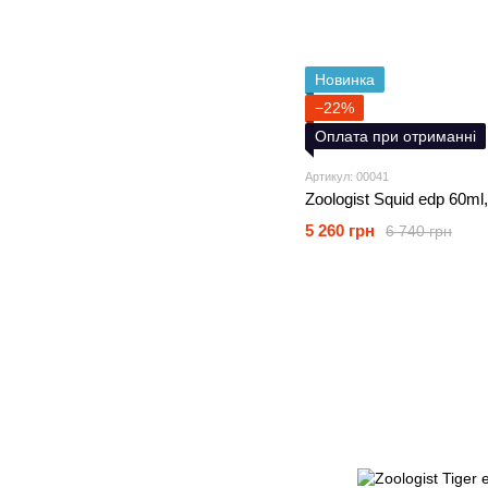
Новинка
−22%
Оплата при отриманні
Артикул: 00041
Zoologist Squid edp 60ml
5 260 грн
6 740 грн