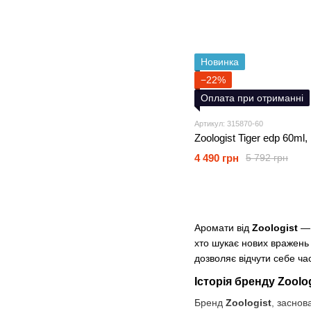
Новинка
−22%
Оплата при отриманні
Артикул: 315870-60
Zoologist Tiger edp 60ml
4 490 грн
5 792 грн
Аромати від
Zoologist
— 
хто шукає нових вражень
дозволяє відчути себе ч
Історія бренду Zoolog
Бренд
Zoologist
, заснов