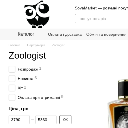
Перейти до основного контенту
SovaMarket — розумні поку
Каталог
Оплата і доставка
Обмін та повернення
Блог
Головна
Парфумерія
Zoologist
Zoologist
1
Розпродаж
6
Новинка
2
Хіт
9
Оплата при отриманні
Ціна, грн
Від Ціна, грн
До Ціна, грн
ОК