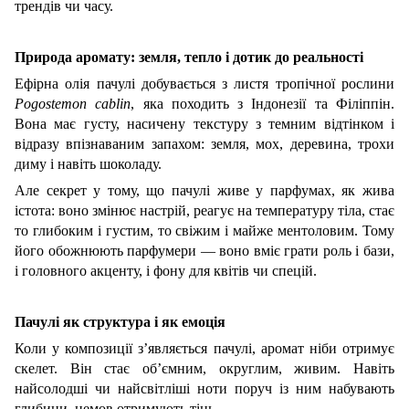
трендів чи часу.
Природа аромату: земля, тепло і дотик до реальності
Ефірна олія пачулі добувається з листя тропічної рослини
Pogostemon cablin
, яка походить з Індонезії та Філіппін.
Вона має густу, насичену текстуру з темним відтінком і
відразу впізнаваним запахом: земля, мох, деревина, трохи
диму і навіть шоколаду.
Але секрет у тому, що пачулі живе у парфумах, як жива
істота: воно змінює настрій, реагує на температуру тіла, стає
то глибоким і густим, то свіжим і майже ментоловим. Тому
його обожнюють парфумери — воно вміє грати роль і бази,
і головного акценту, і фону для квітів чи спецій.
Пачулі як структура і як емоція
Коли у композиції з’являється пачулі, аромат ніби отримує
скелет. Він стає об’ємним, округлим, живим. Навіть
найсолодші чи найсвітліші ноти поруч із ним набувають
глибини, немов отримують тінь.