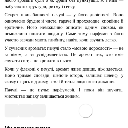
нього аромати були б як фрази без пунктуації. А з ним —
набувають структури, ритму і сенсу.
Секрет привабливості пачулі — у його двоїстості. Воно
одночасно брудне й чисте, гаряче й прохолодне, спокійне й
еротичне. Його неможливо описати одним словом, як
неможливо описати людину. Саме тому парфуми з його
участю завжди мають глибину, навіть коли звучать легко.
У сучасних ароматах пачулі стало «мовою дорослості» — не
за віком, а за усвідомленістю. Це аромат тих, хто вміє
слухати світ, а не кричати в нього.
Коли у флаконі є пачулі, аромат живе довше, ніж здається.
Воно тримає спогади, шепоче історії, залишає шлейф, у
якому є щось від диму, землі й тепла людського дихання.
Пачулі — це пульс парфумерії. І поки він звучить,
мистецтво запаху залишається живим.