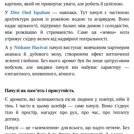
картини, який не привертає уваги, але робить її цілісною.
У
Dior Oud Ispahan
— навпаки. Тут пачулі є частиною
архітектури разом із рожевою водою та агарвудом. Воно
надає щільності, підтримує баланс між димом і солодкістю,
між розкішшю й стриманістю. Саме ця «земна» нота
утримує східну велич від надмірної театральності.
А у
Nishane Hacivat
пачулі виступає мовчазним партнером
ананаса й дубового моху, створюючи ефект витонченої
зеленої глибини. Без нього аромат був би лише цитрусовим
вибухом, але завдяки пачулі він набуває характеру —
елегантного, впевненого, вічного.
Пачулі як пам’ять і присутність
Є аромати, які залишаються після людини у повітрі, ніби її
тінь. І часто в цьому шлейфі — саме пачулі. Воно з’єднує
тіло й простір, нагадує про рух, про час, про теплоту
дотику.
Пачулі — це «заземлення» для всього, що надто летюче. Без