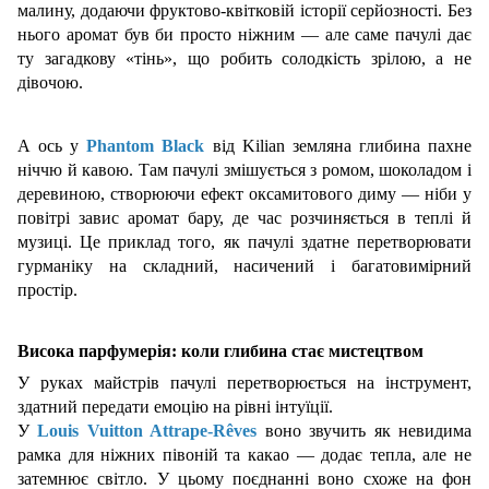
малину, додаючи фруктово-квітковій історії серйозності. Без
нього аромат був би просто ніжним — але саме пачулі дає
ту загадкову «тінь», що робить солодкість зрілою, а не
дівочою.
А ось у
Phantom Black
від Kilian земляна глибина пахне
ніччю й кавою. Там пачулі змішується з ромом, шоколадом і
деревиною, створюючи ефект оксамитового диму — ніби у
повітрі завис аромат бару, де час розчиняється в теплі й
музиці. Це приклад того, як пачулі здатне перетворювати
гурманіку на складний, насичений і багатовимірний
простір.
Висока парфумерія: коли глибина стає мистецтвом
У руках майстрів пачулі перетворюється на інструмент,
здатний передати емоцію на рівні інтуїції.
У
Louis Vuitton Attrape-Rêves
воно звучить як невидима
рамка для ніжних півоній та какао — додає тепла, але не
затемнює світло. У цьому поєднанні воно схоже на фон