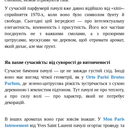
У сучасній парфумерії пачулі вже давно відійшло від «хіпі»-
сприйняття 1970-х, коли воно було символом бунту й
свободи. Сьогодні цей інгредієнт — про інтелектуальну
елегантність, впевненість і присутність. Його все частіше
поєднують не з важкими смолами, а з прозорими
цитрусами, мускусами чи деревом, щоб отримати аромат,
який дихає, але має ґрунт.
Як пахне сучасність: від суворості до витонченості
Сучасне бачення пачулі — це не завжди густий схід. Іноді
воно має вигляд чіткої геометрії, як у
Orto Parisi Brutus
Parfum
, де зелено-цитрусова різкість зустрічається з сухою
деревиною і землистим підтоном. Тут пачулі не про теплоту,
а про силу волі — про характер, який не потребує
декорацій.
В інших ароматах воно грає зовсім інакше. У
Mon Paris
Intensement
від Yves Saint Laurent пачулі огортає троянду та