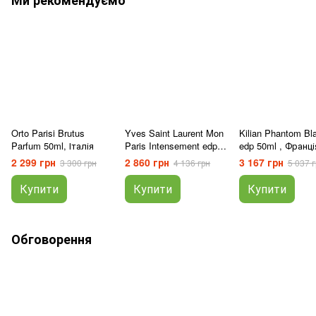
Ми рекомендуємо
Orto Parisi Brutus
Yves Saint Laurent Mon
Kilian Phantom Bl
Parfum 50ml, Італія
Paris Intensement edp
edp 50ml , Франці
90ml, Франція
2 299 грн
2 860 грн
3 167 грн
3 300 грн
4 136 грн
5 037 г
Купити
Купити
Купити
Обговорення