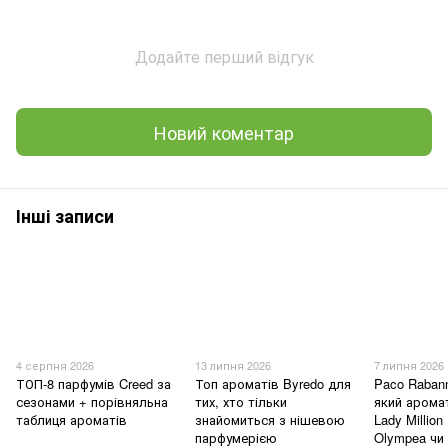
Додайте перший відгук
Новий коментар
Інші записи
4 серпня 2026
13 липня 2026
7 липня 2026
ТОП-8 парфумів Creed за
Топ ароматів Byredo для
Paco Raban
сезонами + порівняльна
тих, хто тільки
який арома
таблиця ароматів
знайомиться з нішевою
Lady Million
парфумерією
Olympea чи U