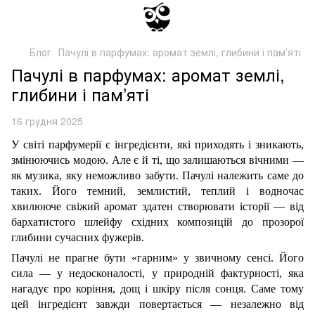
Блог
Пачулі в парфумах: аромат землі, глибини і пам’яті
Пачулі в парфумах: аромат землі,
глибини і пам’яті
16 грудня 2025
У світі парфумерії є інгредієнти, які приходять і зникають,
змінюючись модою. Але є й ті, що залишаються вічними —
як музика, яку неможливо забути. Пачулі належить саме до
таких. Його темний, землистий, теплий і водночас
хвилююче свіжий аромат здатен створювати історії — від
бархатистого шлейфу східних композицій до прозорої
глибини сучасних фужерів.
Пачулі не прагне бути «гарним» у звичному сенсі. Його
сила — у недосконалості, у природній фактурності, яка
нагадує про коріння, дощ і шкіру після сонця. Саме тому
цей інгредієнт завжди повертається — незалежно від