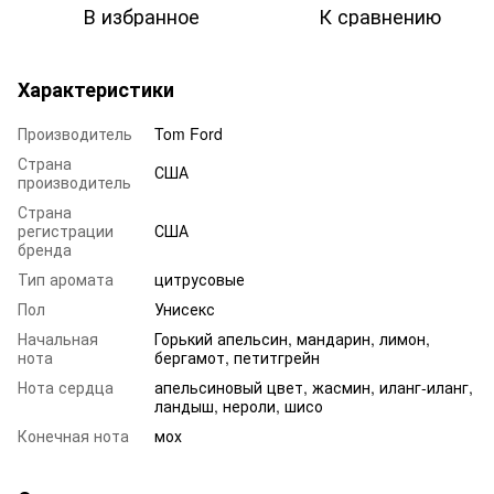
В избранное
К сравнению
Характеристики
Производитель
Tom Ford
Страна
США
производитель
Страна
регистрации
США
бренда
Тип аромата
цитрусовые
Пол
Унисекс
Начальная
Горький апельсин, мандарин, лимон,
нота
бергамот, петитгрейн
Нота сердца
апельсиновый цвет, жасмин, иланг-иланг,
ландыш, нероли, шисо
Конечная нота
мох