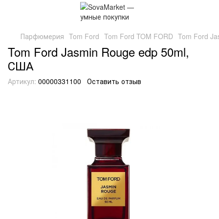
Парфюмерия
Tom Ford
Tom Ford TOM FORD
Tom Ford Ja
Tom Ford Jasmin Rouge edp 50ml,
США
Артикул:
00000331100
Оставить отзыв