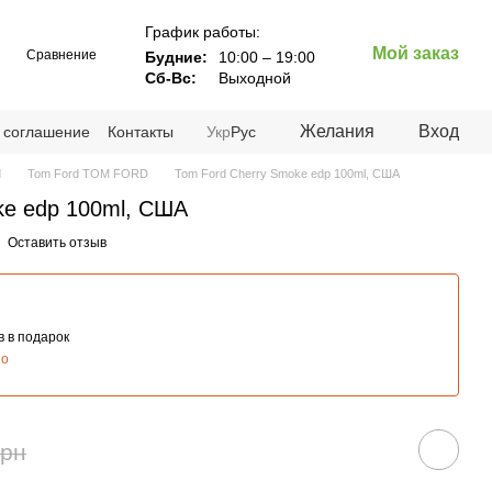
График работы:
Мой заказ
Сравнение
Будние:
10:00 – 19:00
Сб-Вс:
Выходной
Желания
Вход
 соглашение
Контакты
Укр
Рус
d
Tom Ford TOM FORD
Tom Ford Cherry Smoke edp 100ml, США
ke edp 100ml, США
Оставить отзыв
 в подарок
но
грн