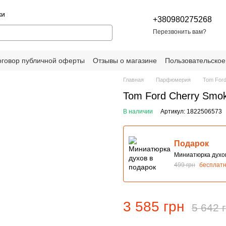
ки
+380980275268
Перезвонить вам?
оговор публичной оферты
Отзывы о магазине
Пользовательское
Главная
Парфюмерия
Tom For
Tom Ford Cherry Smo
В наличии
Артикул: 1822506573
Подарок
Миниатюрка духов
499 грн
бесплат
3 585 грн
5 642 