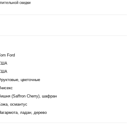
пительной скидки
Tom Ford
США
США
Фруктовые, цветочные
Унисекс
Вишня (Saffron Cherry), шафран
Кожа, османтус
Нагармота, ладан, дерево