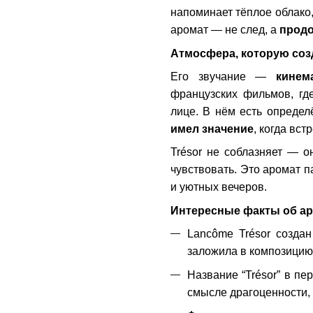
напоминает тёплое облако, 
аромат — не след, а
продо
Атмосфера, которую соз
Его звучание —
кинем
французских фильмов, гд
лице. В нём есть опреде
имел значение
, когда вс
Trésor не соблазняет — 
чувствовать. Это аромат па
и уютных вечеров.
Интересные факты об а
Lancôme Trésor созда
заложила в композицию
Название “Trésor” в пе
смысле драгоценности, 