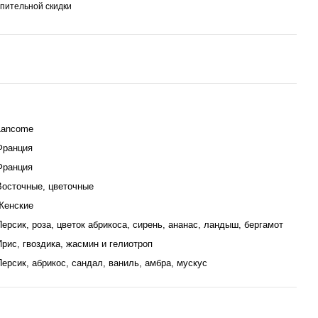
пительной скидки
Lancome
Франция
Франция
Восточные, цветочные
Женские
Персик, роза, цветок абрикоса, сирень, ананас, ландыш, бергамот
Ирис, гвоздика, жасмин и гелиотроп
Персик, абрикос, сандал, ваниль, амбра, мускус