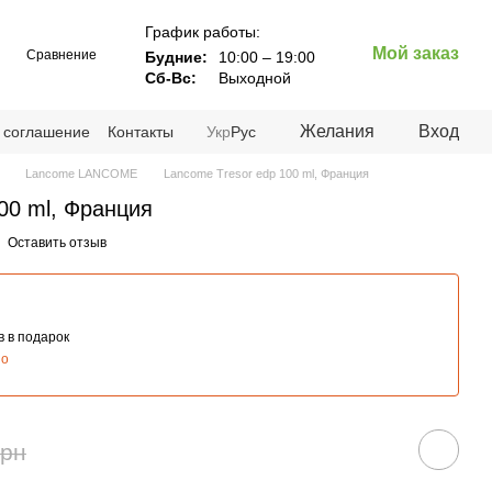
График работы:
Мой заказ
Сравнение
Будние:
10:00 – 19:00
Сб-Вс:
Выходной
Желания
Вход
 соглашение
Контакты
Укр
Рус
Lancome LANCOME
Lancome Tresor edp 100 ml, Франция
00 ml, Франция
Оставить отзыв
 в подарок
но
грн