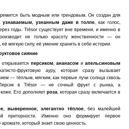
o Sadonaso edp
стремится быть модным или трендовым. Он создан для
алия
, узнаваемым, узнанным даже в толпе
, как голос,
рез годы. Trésor существует вне времени, и именно в
роизводит не только красоту женственности — он
упить
 её мягкую силу, её умение хранить в себе истории.
руктовое сияние
т открывается
персиком
,
ананасом
и
апельсиновым
атисто-фруктовую ауру, которая сразу вызывает
ием — тёплым, мягким, как первые лучи солнца сквозь
 Персик в Trésor — не сочный фрукт с рынка, а
 коже. Его дополняет
роза
, которая сразу включается в
е, выверенное, элегантно тёплое
, без малейшей
ной приторности. Именно оно формирует первое
б аромате, который знает свою ценность.