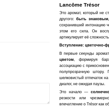
Lancôme Trésor
Lancome Tresor edp 100 ml,
Nasomatt
Это аромат, который не 
Франция
30ml, Ит
2 321 грн
2 530 грн
другого:
быть знаковым
сохранивший интонацию че
4 366 грн
этом его сила. Он восп
4 851 грн
К
артикулирует её сложность,
Вступление: цветочно-ф
В первые секунды арома
цветом
, формируя барх
ассоциацию с прикосновен
полупрозрачную штору.
шелковистый отпечаток на
диалог, не ожидая паузы.
Это начало —
солнечно
резкости или чрезмер
впечатление о Trésor как о