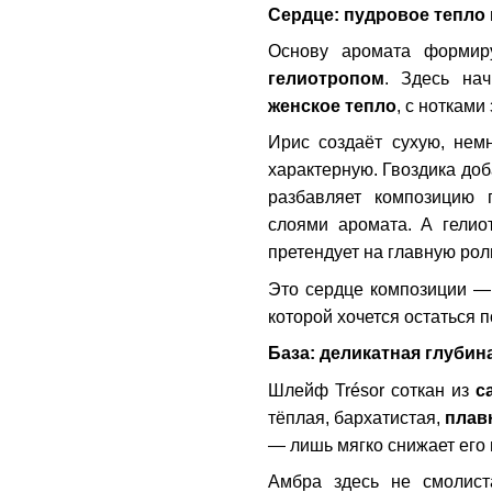
Сердце: пудровое тепло
Основу аромата форми
гелиотропом
. Здесь нач
женское тепло
, с нотками
Ирис создаёт сухую, нем
характерную. Гвоздика до
разбавляет композицию 
слоями аромата. А гели
претендует на главную рол
Это сердце композиции — 
которой хочется остаться 
База: деликатная глубин
Шлейф Trésor соткан из
с
тёплая, бархатистая,
плав
— лишь мягко снижает его 
Амбра здесь не смолист