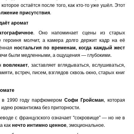
которое остаётся после того, как кто-то уже ушёл. Этот
лжение присутствия
.
даёт аромат
атографичное
. Оно напоминает сцены из старых
е героиня молчит, а камера долго держит кадр на её
лённая
ностальгия по временам, когда каждый жест
тречи были медленными, а ощущения — глубокими.
он
вовлекает
, заставляет вглядываться, вслушиваться,
мяти, встреч, писем, взглядов сквозь окно, старых книг
ромате
н в 1990 году парфюмером
Софи Гройсман
, которая
 идею романтизма без приторности.
реводе с французского означает “сокровище” — но не в
а как
нечто интимно ценное
, эмоциональное.