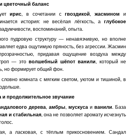
 и цветочный баланс
рует
ирис
, в сочетании с
гвоздикой
,
жасмином
и
инается история: не весёлая лёгкость, а
глубокое
 задумчивости, воспоминаний, опыта.
ного пудровую структуру — ненавязчивую, но вполне
бавляет едва ощутимую пряность, без агрессии. Жасмин
прозрачностью, придавая ощущение воздуха между
отроп — это
волшебный шёпот ванили
, который не
ь, но формирует общий фон.
словно комната с мягким светом, уютом и тишиной, в
подольше.
а и продолжительное звучание
андалового дерева
,
амбры
,
мускуса
и
ванили
. База
ная и стабильная
, она не позволяет аромату исчезнуть
голос.
ая, а ласковая, с тёплым прикосновением. Сандал