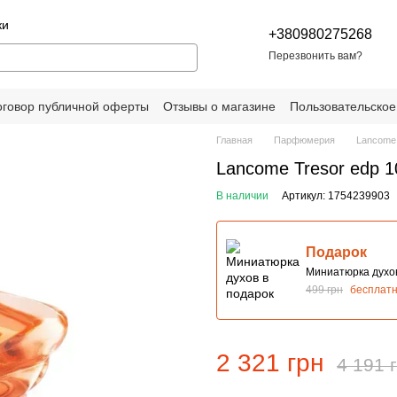
ки
+380980275268
Перезвонить вам?
оговор публичной оферты
Отзывы о магазине
Пользовательское
Главная
Парфюмерия
Lancome
Lancome Tresor edp 1
В наличии
Артикул: 1754239903
Подарок
Миниатюрка духов
499 грн
бесплат
2 321 грн
4 191 