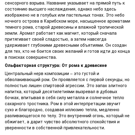
сенсорного взрыва. Название указывает на прямой путь к
состоянию высшего наслаждения, однако небо здесь
изображено не в голубых или пастельных тонах. Это небо
ночного острова в Карибском море, насыщенное ароматами
темного рома, старой древесины и влажной тропической
земли. Аромат работает как магнит, который сначала
притягивает своей сладостью, а затем навсегда
удерживает глубокими древесными объятиями. Он создан
для тех, кто не боится своих желаний и готов идти до конца
в поисках совершенства.
Ольфакторная структура: От рома к древесине
Центральный нерв композиции – это густой и
обволакивающий ром. Он проявляется с первой секунды, но
полностью лишен спиртовой агрессии. Это запах элитного
напитка, который десятилетиями вызревал в дубовых
бочках, впитывая в себя силу металла и солнечное тепло
сахарного тростника. Ром в этой интерпретации звучит
сухо и благородно, создавая иллюзию тепла, медленно
разливающегося по телу. Это внутренний огонь, который не
обжигает, а дарит чувство абсолютного спокойствия и
уверенности в собственной привлекательности.