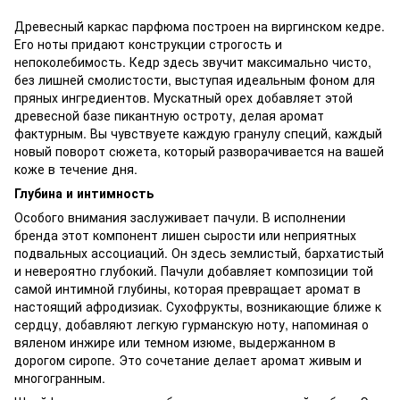
Древесный каркас парфюма построен на виргинском кедре.
Его ноты придают конструкции строгость и
непоколебимость. Кедр здесь звучит максимально чисто,
без лишней смолистости, выступая идеальным фоном для
пряных ингредиентов. Мускатный орех добавляет этой
древесной базе пикантную остроту, делая аромат
фактурным. Вы чувствуете каждую гранулу специй, каждый
новый поворот сюжета, который разворачивается на вашей
коже в течение дня.
Глубина и интимность
Особого внимания заслуживает пачули. В исполнении
бренда этот компонент лишен сырости или неприятных
подвальных ассоциаций. Он здесь землистый, бархатистый
и невероятно глубокий. Пачули добавляет композиции той
самой интимной глубины, которая превращает аромат в
настоящий афродизиак. Сухофрукты, возникающие ближе к
сердцу, добавляют легкую гурманскую ноту, напоминая о
вяленом инжире или темном изюме, выдержанном в
дорогом сиропе. Это сочетание делает аромат живым и
многогранным.