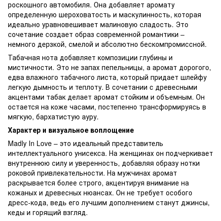
роскошного автомобиля. Она добавляет аромату
определенную шероховатость и маскулинность, которая
идеально уравновешивает малиновую сладость. Это
сочетание создает образ современной романтики –
немного дерзкой, смелой и абсолютно бескомпромиссной.
Табачная нота добавляет композиции глубины и
мистичности. Это не запах пепельницы, а аромат дорогого,
едва влажного табачного листа, который придает шлейфу
легкую дымность и теплоту. В сочетании с древесными
акцентами табак делает аромат стойким и объемным. Он
остается на коже часами, постепенно трансформируясь в
мягкую, бархатистую ауру.
Характер и визуальное воплощение
Madly In Love – это идеальный представитель
интеллектуального унисекса. На женщинах он подчеркивает
внутреннюю силу и уверенность, добавляя образу нотки
роковой привлекательности. На мужчинах аромат
раскрывается более строго, акцентируя внимание на
кожаных и древесных нюансах. Он не требует особого
дресс-кода, ведь его лучшим дополнением станут джинсы,
кеды и горящий взгляд.