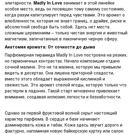
элитарности.
Madly In Love
занимает в этой линейке
особое место, ведь он посвящен тому самому состоянию,
когда разум капитулирует перед чувствами. Это аромат о
влюбленности, которая не знает границ, о драйве, риске и
абсолютной свободе быть собой. Здесь нет места
сложным церемониям – только чистая энергия и животный
магнетизм, запечатанные в лаконичную черную сферу.
Анатомия аромата: От сочности до дыма
Парфюмерная пирамида Madly In Love построена на резких,
но гармоничных контрастах. Начало композиции отдано
сочной малине. Это не та малина, которую мы привыкли
видеть в десертах. Она лишена приторной сладости,
вместо этого обладает выраженной кислинкой и
свежестью. Это аромат спелой ягоды, которую только что
растерли в ладонях. Такой старт мгновенно привлекает
внимание, создавая иллюзию легкости и беззаботности.
Однако за первой фруктовой волной скрыт настоящий
характер парфюма. В сердце и базе начинают
доминировать кожа и табак. Кожа здесь звучит дорого и
фактурно, напоминая новую байкерскую куртку или салон