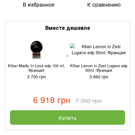
В избранное
К сравнению
Вместе дешевле
Kilian Madly In Love edp 100 ml,
Kilian Lemon in Zest Lugano edp
K
Франция
50ml, Франция
3 700 грн
3 660 грн
6 918 грн
7 360 грн
Купить