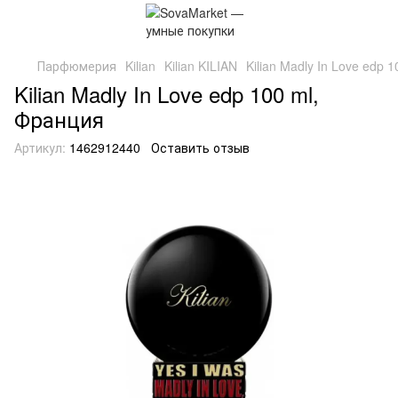
Парфюмерия
Kilian
Kilian KILIAN
Kilian Madly In Love edp 
Kilian Madly In Love edp 100 ml,
Франция
Артикул:
1462912440
Оставить отзыв