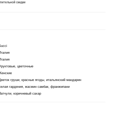
пительной скидки
Gucci
Италия
Италия
Фруктовые, цветочные
Женские
Цветок груши, красные ягоды, итальянский мандарин
Белая гардения, жасмин самбак, франжипани
Патчули, коричневый сахар