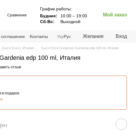
График работы:
Мой заказ
Сравнение
Будние:
10:00 – 19:00
Сб-Вс:
Выходной
Желания
Вход
 соглашение
Контакты
Укр
Рус
Gucci Gucci, Италия
Gucci Flora Gorgeous Gardenia edp 100 ml, Италия
 Gardenia edp 100 ml, Италия
авить отзыв
 в подарок
но
грн