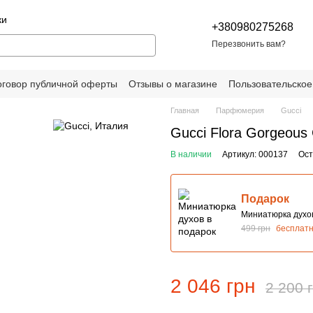
ки
+380980275268
Перезвонить вам?
оговор публичной оферты
Отзывы о магазине
Пользовательское
Главная
Парфюмерия
Gucci
Gucci Flora Gorgeous
В наличии
Артикул: 000137
Ост
Подарок
Миниатюрка духов
499 грн
бесплат
2 046 грн
2 200 