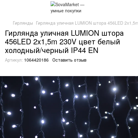
Гирлянды
Гирлянда уличная LUMION штора 456LED 2x1,5m
Гирлянда уличная LUMION штора
456LED 2x1,5m 230V цвет белый
холодный/черный IP44 EN
Артикул:
1064420186
Оставить отзыв