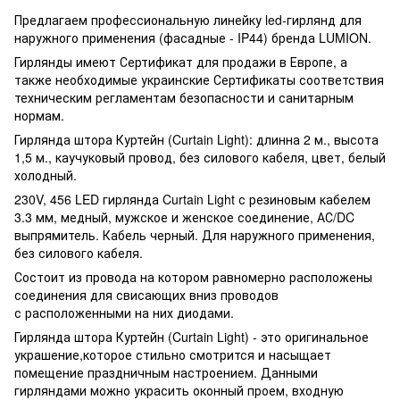
Предлагаем профессиональную линейку led-гирлянд для
наружного применения (фасадные - IP44) бренда LUMION.
Гирлянды имеют Сертификат для продажи в Европе, а
также необходимые украинские Сертификаты соответствия
техническим регламентам безопасности и санитарным
нормам.
Гирлянда штора Куртейн (Curtain Light): длинна 2 м., высота
1,5 м., каучуковый провод, без силового кабеля, цвет, белый
холодный.
230V, 456 LED гирлянда Curtain Light с резиновым кабелем
3.3 мм, медный, мужское и женское соединение, АС/DC
выпрямитель. Кабель черный. Для наружного применения,
без силового кабеля.
Состоит из провода на котором равномерно расположены
соединения для свисающих вниз проводов
с расположенными на них диодами.
Гирлянда штора Куртейн (Curtain Light) - это оригинальное
украшение,которое стильно смотрится и насыщает
помещение праздничным настроением. Данными
гирляндами можно украсить оконный проем, входную