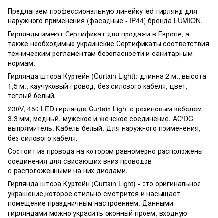
Предлагаем профессиональную линейку led-гирлянд для
наружного применения (фасадные - IP44) бренда LUMION.
Гирлянды имеют Сертификат для продажи в Европе, а
также необходимые украинские Сертификаты соответствия
техническим регламентам безопасности и санитарным
нормам.
Гирлянда штора Куртейн (Curtain Light): длинна 2 м., высота
1,5 м., каучуковый провод, без силового кабеля, цвет,
теплый белый.
230V, 456 LED гирлянда Curtain Light с резиновым кабелем
3.3 мм, медный, мужское и женское соединение, АС/DC
выпрямитель. Кабель белый. Для наружного применения,
без силового кабеля.
Состоит из провода на котором равномерно расположены
соединения для свисающих вниз проводов
с расположенными на них диодами.
Гирлянда штора Куртейн (Curtain Light) - это оригинальное
украшение,которое стильно смотрится и насыщает
помещение праздничным настроением. Данными
гирляндами можно украсить оконный проем, входную