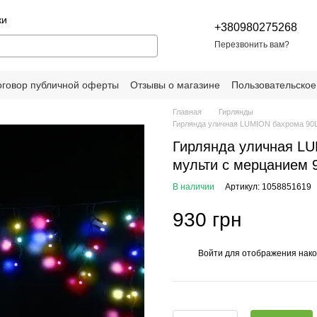
ки
+380980275268
Перезвонить вам?
оговор публичной оферты
Отзывы о магазине
Пользовательское
Главная
Гирлянды
Гирлянда уличная LUMION бахрома 90L
Гирлянда уличная LU
мульти с мерцанием 
В наличии
Артикул: 1058851619
930 грн
Войти
для отображения нако
%