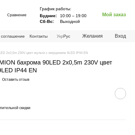
График работы:
Мой заказ
Сравнение
Будние:
10:00 – 19:00
Сб-Вс:
Выходной
Желания
Вход
 соглашение
Контакты
Укр
Рус
ED 2x0,5m 230V цвет мульти с мерцанием 9LED IP44 EN
MION бахрома 90LED 2x0,5m 230V цвет
9LED IP44 EN
Оставить отзыв
пительной скидки