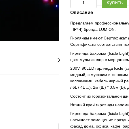
Купить
Описание
Предлагаем профессиональную
- IP44) бренда LUMION.
Гирлянды имеют Сертификат д
Сертификаты соответствия те
Гирлянда Бахрома (Icicle Light
цвет мультиколор с мерцание
230V, 90LED гирлянда Icicle (
медный, с мужским и женским 
колпачками, кабель черный рез
/ 6L / 4L ...), 2м (Ш) * 0,5м (
Состоит из горизонтальной ши
Нижний край гирлянды напоми
Гирлянда Бахрома (Icicle Ligh
насыщает помещение праздни
фасад дома, офиса, кафе, бар