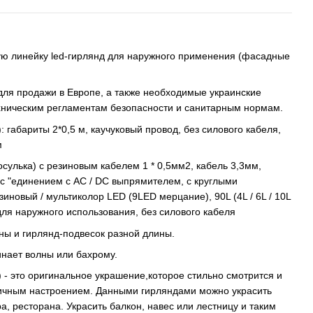
 линейку led-гирлянд для наружного применения (фасадные
ля продажи в Европе, а также необходимые украинские
хническим регламентам безопасности и санитарным нормам.
): габариты 2*0,5 м, каучуковый провод, без силового кабеля,
м
сосулька) с резиновым кабелем 1 * 0,5мм2, кабель 3,3мм,
с "единением с AC / DC выпрямителем, с круглыми
иновый / мультиколор LED (9LED мерцание), 90L (4L / 6L / 10L
В), для наружного использования, без силового кабеля
ны и гирлянд-подвесок разной длины.
нает волны или бахрому.
t) - это оригинальное украшение,которое стильно смотрится и
чным настроением. Данными гирляндами можно украсить
а, ресторана. Украсить балкон, навес или лестницу и таким