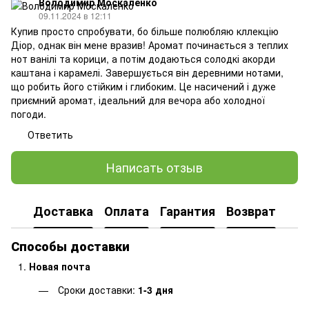
Володимир Москаленко
09.11.2024 в 12:11
Купив просто спробувати, бо більше полюбляю кллекцію
Діор, однак він мене вразив! Аромат починається з теплих
нот ванілі та корици, а потім додаються солодкі акорди
каштана і карамелі. Завершується він деревними нотами,
що робить його стійким і глибоким. Це насичений і дуже
приємний аромат, ідеальний для вечора або холодної
погоди.
Ответить
Написать отзыв
Доставка
Оплата
Гарантия
Возврат
Способы доставки
Новая почта
Сроки доставки:
1-3 дня