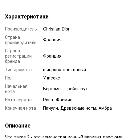
Характеристики
Производитель
Christian Dior
Страна
Франция
производитель
Страна
регистрации
Франция
бренда
Тип аромата
шипрово-цветочный
Пол
Унисекс
Начальная
Бергамот, грейпфрут
нота
Нота сердца
Роза, Жасмин
Конечная нота
Пачули, Древесные ноты, Амбра
Описание
Что такое ? - это демонстрационный вариант парфюма.