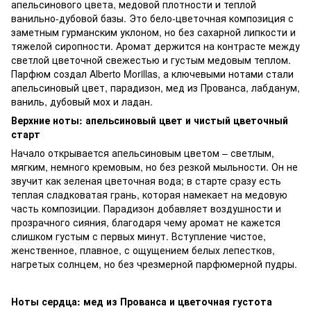
апельсинового цвета, медовой плотности и теплой
ванильно-дубовой базы. Это бело-цветочная композиция с
заметным гурманским уклоном, но без сахарной липкости и
тяжелой сиропности. Аромат держится на контрасте между
светлой цветочной свежестью и густым медовым теплом.
Парфюм создал Alberto Morillas, а ключевыми нотами стали
апельсиновый цвет, парадизон, мед из Прованса, лабданум,
ваниль, дубовый мох и ладан.
Верхние ноты: апельсиновый цвет и чистый цветочный
старт
Начало открывается апельсиновым цветом – светлым,
мягким, немного кремовым, но без резкой мыльности. Он не
звучит как зеленая цветочная вода; в старте сразу есть
теплая сладковатая грань, которая намекает на медовую
часть композиции. Парадизон добавляет воздушности и
прозрачного сияния, благодаря чему аромат не кажется
слишком густым с первых минут. Вступление чистое,
женственное, плавное, с ощущением белых лепестков,
нагретых солнцем, но без чрезмерной парфюмерной пудры.
Ноты сердца: мед из Прованса и цветочная густота