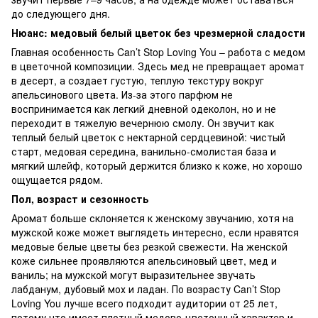
до следующего дня.
Нюанс: медовый белый цветок без чрезмерной сладости
Главная особенность Can’t Stop Loving You – работа с медом
в цветочной композиции. Здесь мед не превращает аромат
в десерт, а создает густую, теплую текстуру вокруг
апельсинового цвета. Из-за этого парфюм не
воспринимается как легкий дневной одеколон, но и не
переходит в тяжелую вечернюю смолу. Он звучит как
теплый белый цветок с нектарной сердцевиной: чистый
старт, медовая середина, ванильно-смолистая база и
мягкий шлейф, который держится близко к коже, но хорошо
ощущается рядом.
Пол, возраст и сезонность
Аромат больше склоняется к женскому звучанию, хотя на
мужской коже может выглядеть интересно, если нравятся
медовые белые цветы без резкой свежести. На женской
коже сильнее проявляются апельсиновый цвет, мед и
ваниль; на мужской могут выразительнее звучать
лабданум, дубовый мох и ладан. По возрасту Can’t Stop
Loving You лучше всего подходит аудитории от 25 лет,
потому что имеет плотный медово-цветочный характер и