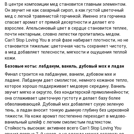
В центре композиции мед становится главным элементом.
Он звучит не как сахарный сироп, а как густой цветочный
мед с легкой травянистой горчинкой. Именно эта горчинка
спасает аромат от прямой десертности и делает его
взрослее. Апельсиновый цвет в сердце становится теплее,
почти нектарным, словно лепестки пропитались медом.
Can’t Stop Loving You в этой фазе набирает плотности, но не
становится тяжелым: цветочная часть сохраняет чистоту,
а мед добавляет телесности, мягкости и ощущения теплой
кожи.
Базовые ноты: лабданум, ваниль, дубовый мох и ладан
Финал строится на лабдануме, ванили, дубовом мхе и
ладане. Лабданум дает смолистое, немного кожаное тепло,
которое хорошо поддерживает медовую середину. Ваниль
звучит мягко и округло, без кондитерской прямолинейности;
она сглаживает цветочную густоту и делает базу более
обволакивающей. Дубовый мох добавляет сухую зеленую
тень, а ладан вносит тонкую дымную глубину без церковной
тяжести. На коже аромат постепенно переходит в медово-
ванильный шлейф с легким смолистым подтекстом.
Стойкость высокая: активнее всего Can’t Stop Loving You
звучит первые 7–9 часов, а на одежде может оставаться