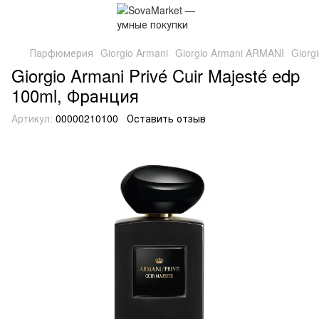
Парфюмерия
Giorgio Armani
Giorgio Armani ARMANI
Giorg
Giorgio Armani Privé Cuir Majesté edp
100ml, Франция
Артикул:
00000210100
Оставить отзыв