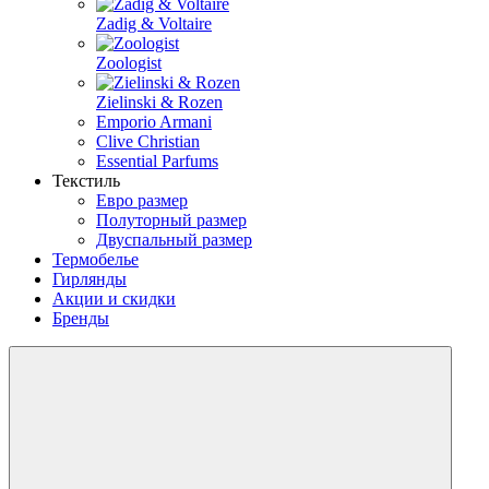
Zadig & Voltaire
Zoologist
Zielinski & Rozen
Emporio Armani
Clive Christian
Essential Parfums
Текстиль
Евро размер
Полуторный размер
Двуспальный размер
Термобелье
Гирлянды
Акции и скидки
Бренды