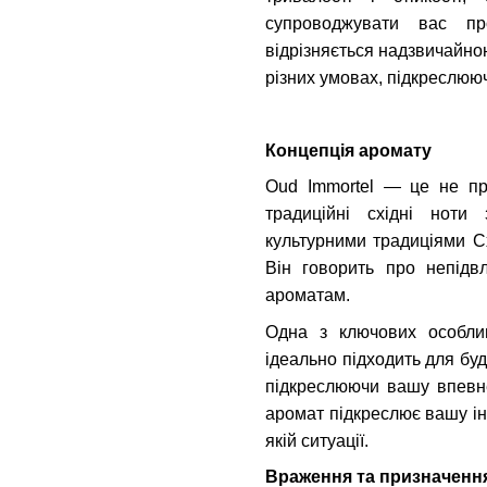
супроводжувати вас п
відрізняється надзвичайною
різних умовах, підкреслююч
Концепція аромату
Oud Immortel — це не пр
традиційні східні ноти
культурними традиціями Сх
Він говорить про непідв
ароматам.
Одна з ключових особли
ідеально підходить для будь
підкреслюючи вашу впевне
аромат підкреслює вашу ін
якій ситуації.
Враження та призначенн