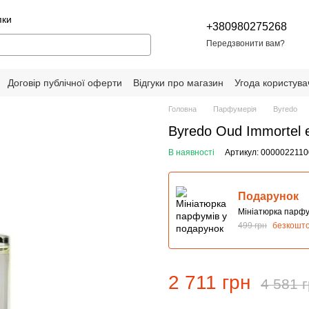
пки
+380980275268
Передзвонити вам?
Договір публічної оферти
Відгуки про магазин
Угода користува
Головна
Парфумерія
Byredo
Byredo Oud Immortel 
В наявності
Артикул: 0000022110
Подарунок
Мініатюрка парфу
499 грн
безкошт
2 711 грн
4 581 