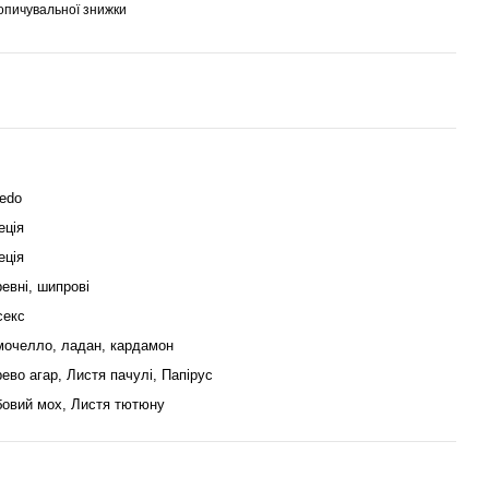
опичувальної знижки
edo
еція
еція
евні, шипрові
секс
очелло, ладан, кардамон
ево агар, Листя пачулі, Папірус
овий мох, Листя тютюну