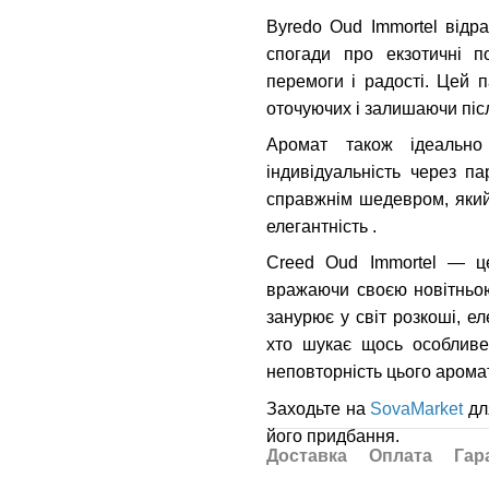
Byredo Oud Immortel відр
спогади про екзотичні п
перемоги і радості. Цей 
оточуючих і залишаючи піс
Аромат також ідеально
індивідуальність через п
справжнім шедевром, який
елегантність .
Creed Oud Immortel — це
вражаючи своєю новітньо
занурює у світ розкоші, ел
хто шукає щось особливе,
неповторність цього аромат
Заходьте на
SovaMarket
дл
його придбання.
Доставка
Оплата
Гар