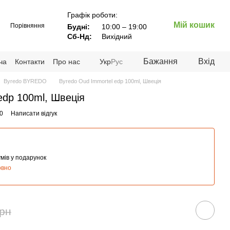
Графік роботи:
Мій кошик
Порівняння
Будні:
10:00 – 19:00
Сб-Нд:
Вихідний
Бажання
Вхід
ча
Контакти
Про нас
Укр
Рус
Byredo BYREDO
Byredo Oud Immortel edp 100ml, Швеція
edp 100ml, Швеція
0
Написати відгук
мів у подарунок
овно
грн