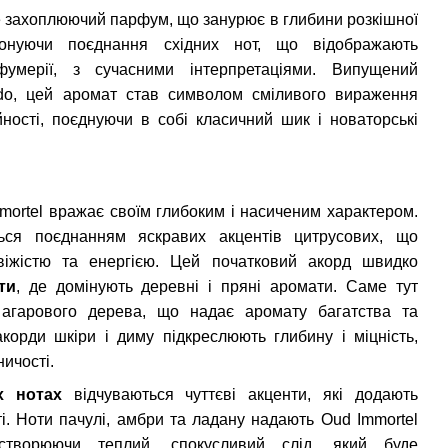
 захоплюючий парфум, що занурює в глибини розкішної
понуючи поєднання східних нот, що відображають
фумерії, з сучасними інтерпретаціями. Випущений
do, цей аромат став символом сміливого вираження
йності, поєднуючи в собі класичний шик і новаторські
mortel вражає своїм глибоким і насиченим характером.
ься поєднанням яскравих акцентів цитрусових, що
віжістю та енергією. Цей початковий акорд швидко
ти
, де домінують деревні і пряні аромати. Саме тут
ь агарового дерева, що надає аромату багатства та
акорди шкіри і диму підкреслюють глибину і міцність,
ичості.
х нотах
відчуваються чуттєві акценти, які додають
і. Ноти пачулі, амбри та ладану надають Oud Immortel
, створюючи теплий, спокусливий слід, який буде