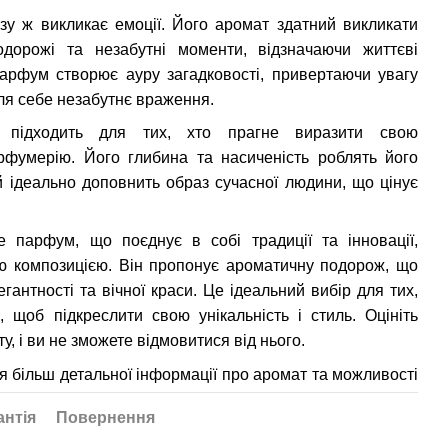
азу ж викликає емоції. Його аромат здатний викликати
одорожі та незабутні моменти, відзначаючи життєві
парфум створює ауру загадковості, привертаючи увагу
ля себе незабутнє враження.
 підходить для тих, хто прагне виразити свою
арфумерію. Його глибина та насиченість роблять його
 ідеально доповнить образ сучасної людини, що цінує
 парфум, що поєднує в собі традиції та інновації,
ю композицією. Він пропонує ароматичну подорож, що
егантності та вічної краси. Це ідеальний вибір для тих,
 щоб підкреслити свою унікальність і стиль. Оцініть
у, і ви не зможете відмовитися від нього.
я більш детальної інформації про аромат та можливості
антія
Повернення