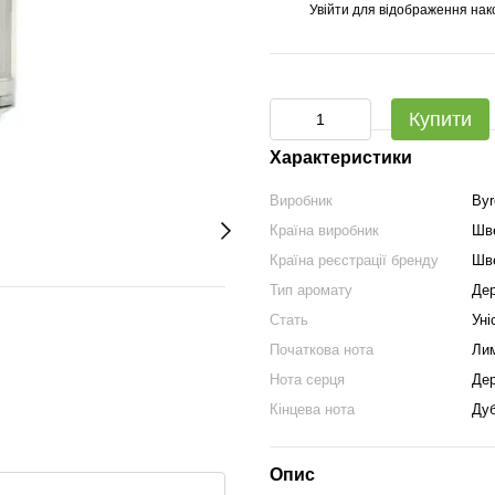
Увійти
для відображення нак
%
Купити
Характеристики
Виробник
Byr
Країна виробник
Шв
Країна реєстрації бренду
Шв
Тип аромату
Дер
Стать
Уні
Початкова нота
Лим
Нота серця
Дер
Кінцева нота
Дуб
Опис