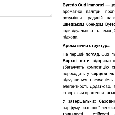
Byredo Oud Immortel
— це
ароматної палітри, про
розуміння традицій пар
шведським брендом Byre
індивідуальності та емоці
підходи.
Ароматична структура
На перший погляд, Oud Im
Верхні ноти
відкривают
збагачують композицію с
переходить у
серцеві но
відчувається насиченіст
елегантності. Додатково, 
створюючи враження таємн
У завершальних
базови
парфуму розкішної легкост
тривалості і стійкості