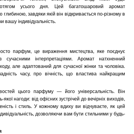
ротягом усього дня. Цей багатошаровий аромат
 глибиною, завдяки якій він відкривається по-різному в
и вашу індивідуальність.
осто парфум, це вираження мистецтва, яке поєднує
 з сучасними інтерпретаціями. Аромат натхненний
оду, але адаптований для сучасної жінки та чоловіка.
ладність часу, про вічність, що властива найкращим
востей цього парфуму — його універсальність. Він
-якої нагоди: від офісних зустрічей до вечірніх виходів,
ність і стиль. У кожному вдиху ви відчуваєте, як цей
дивідуальність, дозволяючи вам бути стильними у будь-
я