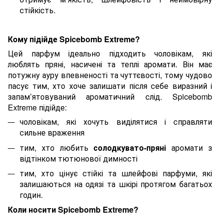
стійкість.
Кому підійде Spicebomb Extreme?
Цей парфум ідеально підходить чоловікам, які
люблять пряні, насичені та теплі аромати. Він має
потужну ауру впевненості та чуттєвості, тому чудово
пасує тим, хто хоче залишати після себе виразний і
запам’ятовуваний ароматичний слід. Spicebomb
Extreme підійде:
чоловікам, які хочуть виділятися і справляти
сильне враження
тим, хто любить
солодкувато-пряні
аромати з
відтінком тютюнової димності
тим, хто цінує стійкі та шлейфові парфуми, які
залишаються на одязі та шкірі протягом багатьох
годин.
Коли носити Spicebomb Extreme?