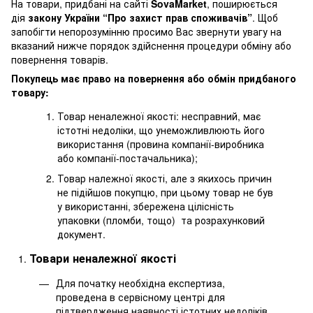
На товари, придбані на сайті
SovaMarket
, поширюється
дія
закону України “Про захист прав споживачів”
. Щоб
запобігти непорозумінню просимо Вас звернути увагу на
вказаний нижче порядок здійснення процедури обміну або
повернення товарів.
Покупець має право на повернення або обмін придбаного
товару:
Товар неналежної якості: несправний, має
істотні недоліки, що унеможливлюють його
використання (провина компанії-виробника
або компанії-постачальника);
Товар належної якості, але з якихось причин
не підійшов покупцю, при цьому товар не був
у використанні, збережена цілісність
упаковки (пломби, тощо) та розрахунковий
документ.
Товари неналежної якості
Для початку необхідна експертиза,
проведена в сервісному центрі для
підтвердження наявності істотних недоліків.