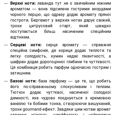
Верхні ноти:
лаванда тут не є звичайним ніжним
ароматом — вона підсилена гострими акордами
чорного перцю, що одразу додає аромату пряної
гостроти. Бергамот у верхніх нотах дарує свіжий,
трохи цитрусовий старт, який швидко
поступається більш насиченим спеційним
відтінкам.
Серцеві ноти:
серце аромату — справжня
спеційна симфонія, де кориця додає теплоти та
легку солодкість, кумин надає пікантності, а
шафран додає дорогоцінної глибини та чуттєвості.
Ця комбінація робить парфум одночасно гострим і
затишним.
Базові ноти:
база парфуму — це те, що робить
його по-справжньому спокусливим і теплим.
Тютюн додає чуттєвої, насиченої солодкої
димності, яка чудово поєднується з кремовою
ваніллю та бобами тонка, створюючи вишуканий,
трохи gourmand-ефект. Завдяки цим нотам аромат
отримує м’якість, шлейфовість і неймовірну