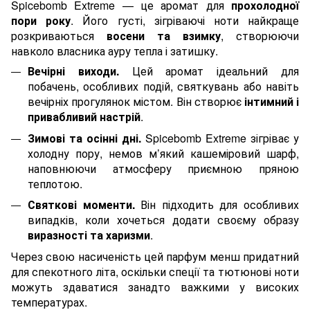
Spicebomb Extreme — це аромат для
прохолодної
пори року
. Його густі, зігріваючі ноти найкраще
розкриваються
восени та взимку
, створюючи
навколо власника ауру тепла і затишку.
Вечірні виходи.
Цей аромат ідеальний для
побачень, особливих подій, святкувань або навіть
вечірніх прогулянок містом. Він створює
інтимний і
привабливий настрій
.
Зимові та осінні дні.
Spicebomb Extreme зігріває у
холодну пору, немов м’який кашеміровий шарф,
наповнюючи атмосферу приємною пряною
теплотою.
Святкові моменти.
Він підходить для особливих
випадків, коли хочеться додати своєму образу
виразності та харизми
.
Через свою насиченість цей парфум менш придатний
для спекотного літа, оскільки спеції та тютюнові ноти
можуть здаватися занадто важкими у високих
температурах.