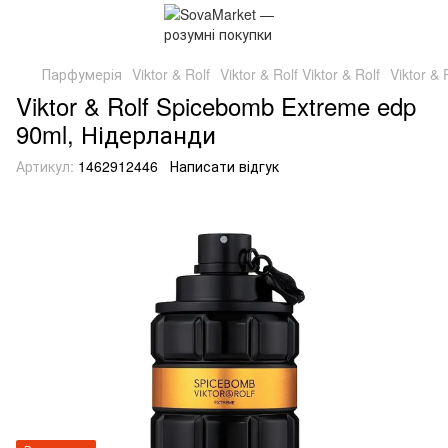
Парфумерія
Viktor & Rolf
Viktor & Rolf Viktor & Rolf
Viktor &
Viktor & Rolf Spicebomb Extreme edp
90ml, Нідерланди
Артикул:
1462912446
Написати відгук