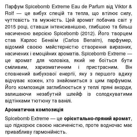
Парфум Spicebomb Extreme Eau de Parfum від Viktor &
Rolf — це вибух спецій та тепла, що втілює силу,
чуттєвість та мужність. Цей аромат побачив світ у
2015 році, ставши інтенсивнішою, глибшою та більш
насиченою версією Spicebomb (2012). Його творцем
став Карлос Бенаїм (Carlos Benaim), парфумер,
відомий своєю майстерністю створення виразних,
насичених і емоційних ароматів. Spicebomb Extreme —
це аромат для чоловіка, який не боїться бути
сміливим, харизматичним і пристрасним. Він
сповнений вибухової енергії, яку з першого вдиху
відчуває кожен, хто знайомиться з цим парфумом.
Його композиція заглиблюється у теплі пряні акорди,
залишаючи незабутній шлейф із солодкуватими
відтінками тютюну та ванілі.
Ароматична композиція
Spicebomb Extreme — це
орієнтально-пряний аромат
,
що підкорює своєю насиченістю, проте водночас має
привабливу гармонійність.