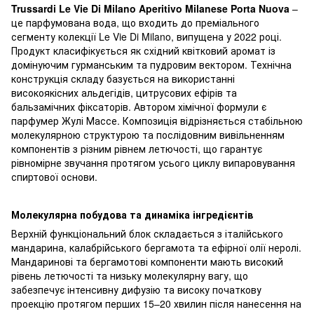
Trussardi Le Vie Di Milano Aperitivo Milanese Porta Nuova
–
це парфумована вода, що входить до преміального
сегменту колекції Le Vie Di Milano, випущена у 2022 році.
Продукт класифікується як східний квітковий аромат із
домінуючим гурманським та пудровим вектором. Технічна
конструкція складу базується на використанні
високоякісних альдегідів, цитрусових ефірів та
бальзамічних фіксаторів. Автором хімічної формули є
парфумер Жулі Массе. Композиція відрізняється стабільною
молекулярною структурою та послідовним вивільненням
компонентів з різним рівнем летючості, що гарантує
рівномірне звучання протягом усього циклу випаровування
спиртової основи.
Молекулярна побудова та динаміка інгредієнтів
Верхній функціональний блок складається з італійського
мандарина, калабрійського бергамота та ефірної олії неролі.
Мандаринові та бергамотові компоненти мають високий
рівень летючості та низьку молекулярну вагу, що
забезпечує інтенсивну дифузію та високу початкову
проекцію протягом перших 15–20 хвилин після нанесення на