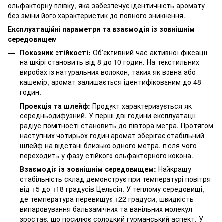
ольфакторну плівку, яка забезпечує ідентичність аромату
без зміни його характеристик до повного зникнення.
Експлуатаційні параметри та взаємодія із зовнішнім
середовищем
Показник стійкості:
Об’єктивний час активної фіксації
на шкірі становить від 8 до 10 годин. На текстильних
виробах із натуральних волокон, таких як вовна або
кашемір, аромат залишається ідентифікованим до 48
годин.
Проекція та шлейф:
Продукт характеризується як
середньодифузний. У перші дві години експлуатації
радіус помітності становить до півтора метра. Протягом
наступних чотирьох годин аромат зберігає стабільний
шлейф на відстані близько одного метра, після чого
переходить у фазу стійкого ольфакторного кокона.
Взаємодія із зовнішнім середовищем:
Найкращу
стабільність склад демонструє при температурі повітря
від +5 до +18 градусів Цельсія. У теплому середовищі,
де температура перевищує +22 градуси, швидкість
випаровування бальзамічних та ванільних молекул
зростає, що посилює солодкий гурманський аспект. У