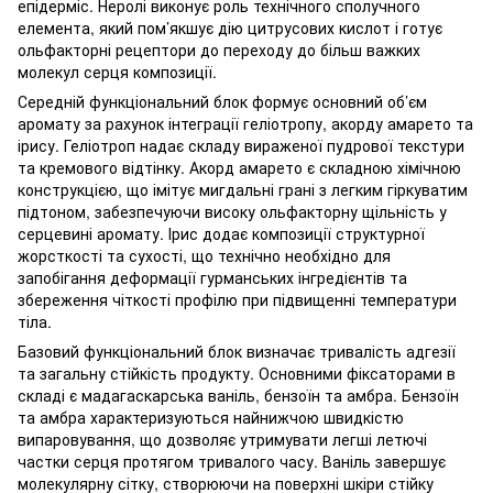
епідерміс. Неролі виконує роль технічного сполучного
елемента, який пом’якшує дію цитрусових кислот і готує
ольфакторні рецептори до переходу до більш важких
молекул серця композиції.
Середній функціональний блок формує основний об’єм
аромату за рахунок інтеграції геліотропу, акорду амарето та
ірису. Геліотроп надає складу вираженої пудрової текстури
та кремового відтінку. Акорд амарето є складною хімічною
конструкцією, що імітує мигдальні грані з легким гіркуватим
підтоном, забезпечуючи високу ольфакторну щільність у
серцевині аромату. Ірис додає композиції структурної
жорсткості та сухості, що технічно необхідно для
запобігання деформації гурманських інгредієнтів та
збереження чіткості профілю при підвищенні температури
тіла.
Базовий функціональний блок визначає тривалість адгезії
та загальну стійкість продукту. Основними фіксаторами в
складі є мадагаскарська ваніль, бензоїн та амбра. Бензоїн
та амбра характеризуються найнижчою швидкістю
випаровування, що дозволяє утримувати легші летючі
частки серця протягом тривалого часу. Ваніль завершує
молекулярну сітку, створюючи на поверхні шкіри стійку