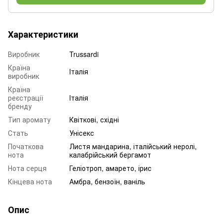
Характеристики
Виробник
Trussardi
Країна
Італія
виробник
Країна
реєстрації
Італія
бренду
Тип аромату
Квіткові, східні
Стать
Унісекс
Початкова
Листя мандарина, італійський неролі,
нота
калабрійський бергамот
Нота серця
Геліотроп, амарето, ірис
Кінцева нота
Амбра, бензоїн, ваніль
Опис