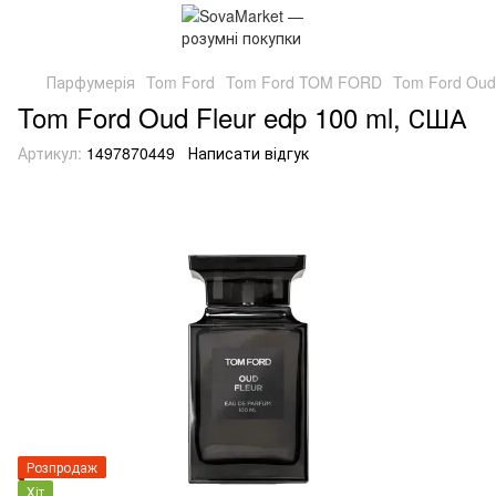
Парфумерія
Tom Ford
Tom Ford TOM FORD
Tom Ford Oud
Tom Ford Oud Fleur edp 100 ml, США
Артикул:
1497870449
Написати відгук
Розпродаж
Хіт