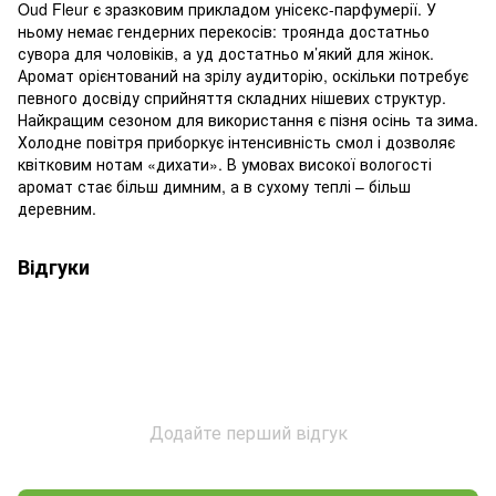
Oud Fleur є зразковим прикладом унісекс-парфумерії. У
ньому немає гендерних перекосів: троянда достатньо
сувора для чоловіків, а уд достатньо м’який для жінок.
Аромат орієнтований на зрілу аудиторію, оскільки потребує
певного досвіду сприйняття складних нішевих структур.
Найкращим сезоном для використання є пізня осінь та зима.
Холодне повітря приборкує інтенсивність смол і дозволяє
квітковим нотам «дихати». В умовах високої вологості
аромат стає більш димним, а в сухому теплі – більш
деревним.
Відгуки
Додайте перший відгук