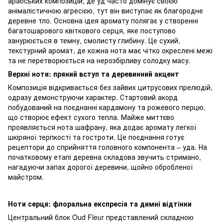
арабських композицій, де уд часто домінує своєю
анімалістичною агресією, тут він виступає як благородне
деревне тло. Основна ідея аромату полягає у створенні
багатошарового квіткового серця, яке поступово
занурюється в темну, смолисту глибину. Це сухий,
текстурний аромат, де кожна нота має чітко окреслені межі
та не перетворюється на нерозбірливу солодку масу.
Верхні ноти: пряний вступ та деревинний акцент
Композиція відкривається без зайвих цитрусових прелюдій,
одразу демонструючи характер. Стартовий акорд
побудований на поєднанні кардамону та рожевого перцю,
що створює ефект сухого тепла. Майже миттєво
проявляється нота шафрану, яка додає аромату легкої
шкіряної терпкості та гостроти. Це поєднання готує
рецептори до сприйняття головного компонента – уда. На
початковому етапі деревна складова звучить стримано,
нагадуючи запах дорогої деревини, щойно обробленої
майстром.
Ноти серця: флоральна експресія та димні відтінки
Центральний блок Oud Fleur представлений складною