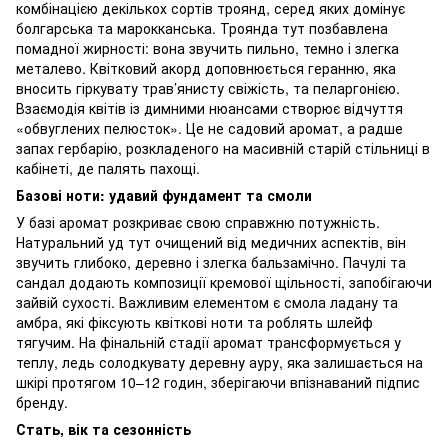
комбінацією декількох сортів троянд, серед яких домінує
болгарська та марокканська. Троянда тут позбавлена
помадної жирності: вона звучить пильно, темно і злегка
металево. Квітковий акорд доповнюється геранню, яка
вносить гіркувату трав’янисту свіжість, та пеларгонією.
Взаємодія квітів із димними нюансами створює відчуття
«обвуглених пелюсток». Це не садовий аромат, а радше
запах гербарію, розкладеного на масивній старій стільниці в
кабінеті, де палять пахощі.
Базові ноти: удавий фундамент та смоли
У базі аромат розкриває свою справжню потужність.
Натуральний уд тут очищений від медичних аспектів, він
звучить глибоко, деревно і злегка бальзамічно. Пачулі та
сандал додають композиції кремової щільності, запобігаючи
зайвій сухості. Важливим елементом є смола ладану та
амбра, які фіксують квіткові ноти та роблять шлейф
тягучим. На фінальній стадії аромат трансформується у
теплу, ледь солодкувату деревну ауру, яка залишається на
шкірі протягом 10–12 годин, зберігаючи впізнаваний підпис
бренду.
Стать, вік та сезонність