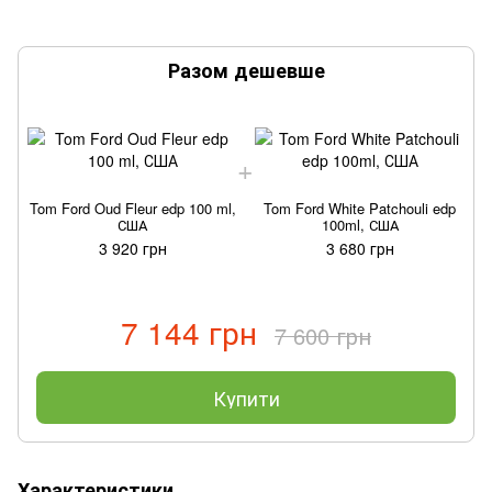
Разом дешевше
Tom Ford Oud Fleur edp 100 ml,
Tom Ford White Patchouli edp
T
США
100ml, США
3 920 грн
3 680 грн
7 144 грн
7 600 грн
Купити
Характеристики