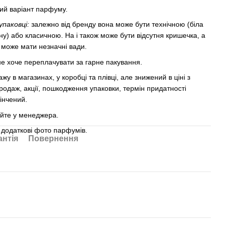
ий варіант парфуму.
упаковці:
залежно від бренду вона може бути технічною (біла
ну) або класичною. На і також може бути відсутня кришечка, а
 може мати незначні вади.
 не хоче переплачувати за гарне пакування.
 в магазинах, у коробці та плівці, але знижений в ціні з
продаж, акції, пошкодження упаковки, термін придатності
інчений.
юйте у менеджера.
 додаткові фото парфумів.
антія
Повернення