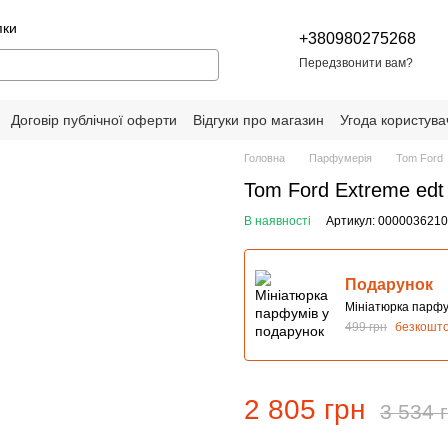
пки
+380980275268
Передзвонити вам?
Договір публічної оферти
Відгуки про магазин
Угода користува
Головна
Парфумерія
Tom Ford
Tom Ford Extreme ed
В наявності
Артикул: 000003621
Подарунок
Мініатюрка парфу
499 грн
безкошт
2 805 грн
3 534 