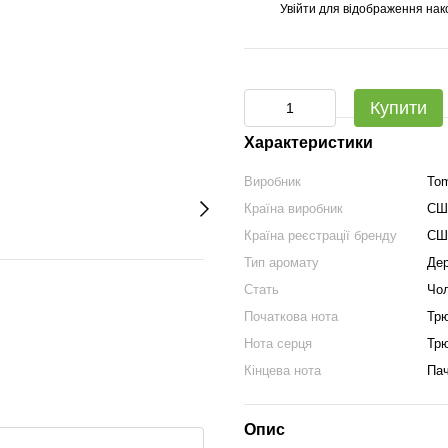
Увійти
для відображення нак
%
Купити
Характеристики
Виробник
Tom
Країна виробник
СШ
Країна реєстрації бренду
СШ
Тип аромату
Дер
Стать
Чол
Початкова нота
Трю
Нота серця
Трю
Кінцева нота
Пач
Опис