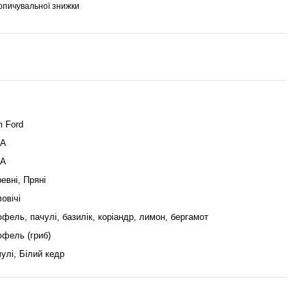
опичувальної знижки
 Ford
А
А
евні, Пряні
овічі
фель, пачулі, базилік, коріандр, лимон, бергамот
фель (гриб)
улі, Білий кедр