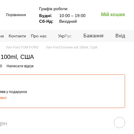
Графік роботи:
Мій кошик
Порівняння
Будні:
10:00 – 19:00
Сб-Нд:
Вихідний
Бажання
Вхід
ча
Контакти
Про нас
Укр
Рус
Tom Ford TOM FORD
Tom Ford Extreme edt 100ml, США
t 100ml, США
00
Написати відгук
мів у подарунок
овно
грн