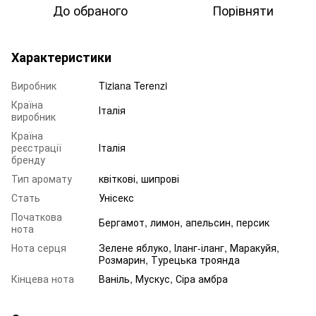
До обраного
Порівняти
Характеристики
Виробник
Tiziana Terenzi
Країна
Італія
виробник
Країна
реєстрації
Італія
бренду
Тип аромату
квіткові, шипрові
Стать
Унісекс
Початкова
Бергамот, лимон, апельсин, персик
нота
Нота серця
Зелене яблуко, Іланг-іланг, Маракуйя,
Розмарин, Турецька троянда
Кінцева нота
Ваніль, Мускус, Сіра амбра