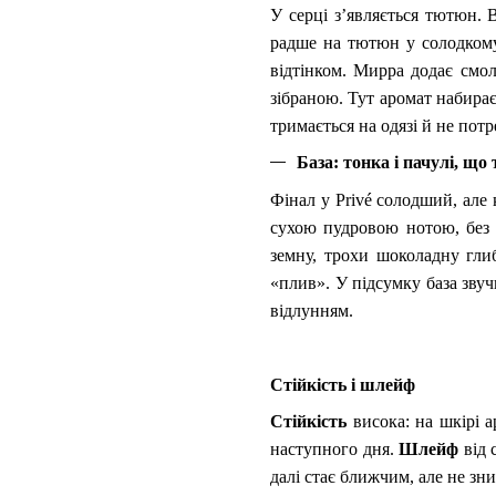
У серці з’являється тютюн.
радше на тютюн у солодкому
відтінком. Мирра додає смо
зібраною. Тут аромат набирає
тримається на одязі й не пот
База: тонка і пачулі, щ
Фінал у Privé солодший, але
сухою пудровою нотою, без 
земну, трохи шоколадну гли
«плив». У підсумку база зву
відлунням.
Стійкість і шлейф
Стійкість
висока: на шкірі а
наступного дня.
Шлейф
від 
далі стає ближчим, але не зни