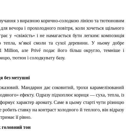
banne Fame
Pink edp 80ml,
 звучання з виразною корично-солодкою лінією та тютюновим
 для вечора і прохолодного повітря, коли хочеться щільного
грає у «свіжість» і не намагається бути легким: композиція
упити
о тепла, м’якої смоли та сухої деревини. У ньому добре
1 Million, але Privé подає його більш округло, темніше і
рицю, тютюн і солодкувату базу.
я без метушні
показовий. Мандарин дає соковитий, трохи карамелізований
ьодяного» ефекту. Одразу підхоплює кориця — суха, тепла, із
ормує характер аромату. Саме в цьому старті чути різницю
не робить ставку на контраст холодного й теплого, він відразу
тримає її рівно.
к головний тон