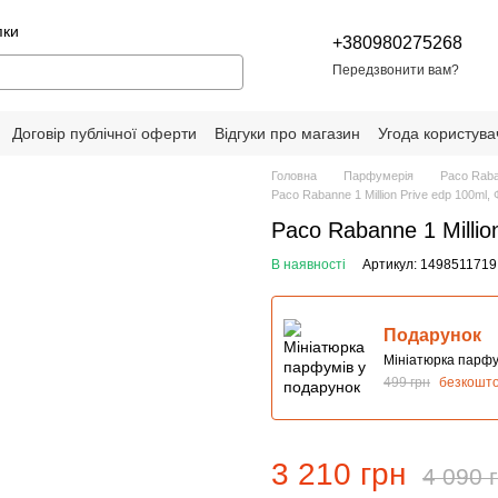
пки
+380980275268
Передзвонити вам?
Договір публічної оферти
Відгуки про магазин
Угода користува
Головна
Парфумерія
Paco Rab
Paco Rabanne 1 Million Prive edp 100ml,
Paco Rabanne 1 Millio
В наявності
Артикул: 1498511719
Подарунок
Мініатюрка парфу
499 грн
безкошт
3 210 грн
4 090 