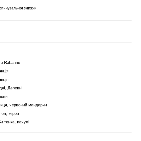
опичувальної знижки
co Rabanne
нція
нція
дні, Деревні
овічі
иця, червоний мандарин
юн, мірра
и тонка, пачулі