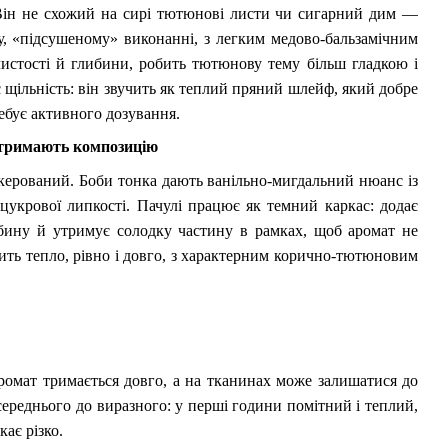
 Він не схожий на сирі тютюнові листи чи сигарний дим —
, «підсушеному» виконанні, з легким медово-бальзамічним
листості й глибини, робить тютюнову тему більш гладкою і
 щільність: він звучить як теплий пряний шлейф, який добре
ребує активного дозування.
о тримають композицію
 керований. Боби тонка дають ванільно-мигдальний нюанс із
цукрової липкості. Пачулі працює як темний каркас: додає
бину й утримує солодку частину в рамках, щоб аромат не
чить тепло, рівно і довго, з характерним корично-тютюновим
ромат тримається довго, а на тканинах може залишатися до
середнього до виразного: у перші години помітний і теплий,
кає різко.