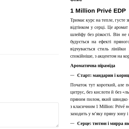
1 Million Privé EDP
Paco Rabanne 1 Million
Paco Ra
Prive edp 100ml, Франція
Blooming 
Тримає курс на тепле, густе
Франція
3 210 грн
2 409 грн
відтінком у серці. Це аромат
шлейфу без різкості. Він не 
5 338 грн
5 619 грн
К
будується на ефекті пряног
відчувається стиль лінійки 
спокійніше, з акцентом на ко
Ароматична піраміда
Старт: мандарин і кориц
Початок тут короткий, але 
цитрус, без кислоти й без «л
пряним пилом, який швидко ф
з класичним 1 Million: Privé 
заходить у м’яку пряну зону і 
Серце: тютюн і мирра я