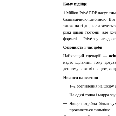
Кому підійде
1 Million Privé EDP пасує т
бальзамічною глибиною. Він до
також на ті дні, коли хочеть
різкі димні тютюни, але хо
форматі — Privé звучить доре
Сезонність і час доби
Найкращий сценарій —
осі
надто щільним, тому дозу
денному режимі працює, якщ
Нюанси нанесення
1–2 розпилення на шкіру д
На одязі тонка і мирра зву
Якщо потрібна більш сух
проявляється сильніше.