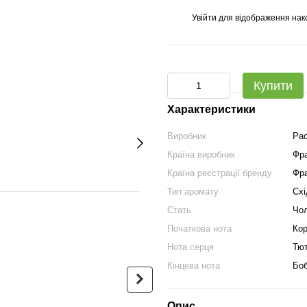
Увійти
для відображення нак
%
Купити
Характеристики
Виробник
Pa
Країна виробник
Фра
Країна реєстрації бренду
Фра
Тип аромату
Схі
Разом дешевше
Стать
Чол
Початкова нота
Кор
Нота серця
Тют
Кінцева нота
Боб
Опис