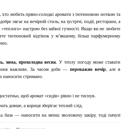
им, хто любить пряно-солодкі аромати з тютюновою ноткою та
бре лягає на вечірній стиль, на зустрічі, події, ресторани, а
ся «теплого» настрою без зайвої гучності. Якщо ви не любите
чете тютюновий відтінок у м’якшому, більш парфумерному
чно.
нь, зима, прохолодна весна
. У теплу погоду може ставати
вання важливе. За часом доби —
переважно вечір
, але в
о наносити стримано.
остатньо, щоб аромат «сидів» рівно і не тиснув.
чать довше, а кориця зберігає теплий слід.
а база — наносити на менш зволожену шкіру, тоді пачулі