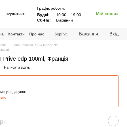
Графік роботи:
Мій кошик
Порівняння
Будні:
10:00 – 19:00
Сб-Нд:
Вихідний
Бажання
Вхід
ча
Контакти
Про нас
Укр
Рус
anne
Paco Rabanne PACO RABANNE
 Франція
n Prive edp 100ml, Франція
Написати відгук
мів у подарунок
овно
грн