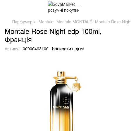
Парфумерія
Montale
Montale MONTALE
Montale Rose Nigh
Montale Rose Night edp 100ml,
Франція
Артикул:
00000463100
Написати відгук