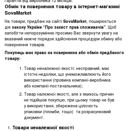
Гарантія від виробника 12 місяців.
Обмін та повернення товару в інтернет-магазині
SovaMarket
На товари, придбані на сайті
SovaMarket
, поширюється
дія
закону України “Про захист прав споживачів”
. Щоб
запобігти непорозумінню просимо Вас звернути увагу на
вказаний нижче порядок здійснення процедури обміну або
повернення товарів.
Покупець має право на повернення або обмін придбаного
товару:
Товар неналежної якості: несправний, має
істотні недоліки, що унеможливлюють його
використання (провина компанії-виробника
або компанії-постачальника);
Товар належної якості, але з якихось причин
не підійшов покупцю, при цьому товар не був
у використанні, збережена цілісність
упаковки (пломби, тощо) та розрахунковий
документ.
Товари неналежної якості