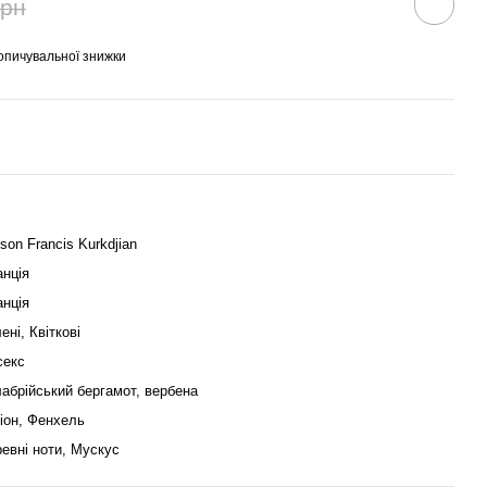
грн
опичувальної знижки
son Francis Kurkdjian
нція
нція
ені, Квіткові
секс
абрійський бергамот, вербена
іон, Фенхель
евні ноти, Мускус