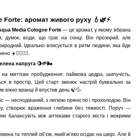
 & Rozen
d & Sandalwood &
 Forte: аромат живого руху 💧🌿⚡
tchouli edp 100ml,
 Aqua Media Cologne Forte
— це аромат, у якому зібрана
ря, думок, води, що грає на сонці. Він прозорий, але
риродний. Ідеально вписується в ритм людини, яка йде
упити
внено
☀
🧘
🚶
‍♂️.
 зелена напруга
🍋🌱🌬
на миттєве пробудження: лаймова цедра, шипучість,
ься в простір. Цей старт змінює настрій буквально за
ив вікно вранці й впустив день
🍃💦
.
іс — несподіваний, з легкою пряністю і прохолодою. Він
ру, створює враження глибини без тяжкості. Поруч —
 які балансують між аптеками старого міста і мокрими
вина та теплий об’єм, який м’яко осідає на шкірі. Але й