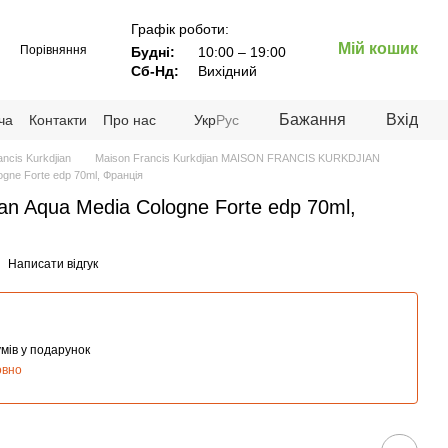
Графік роботи:
Мій кошик
Порівняння
Будні:
10:00 – 19:00
Сб-Нд:
Вихідний
Бажання
Вхід
ча
Контакти
Про нас
Укр
Рус
ncis Kurkdjian
Maison Francis Kurkdjian MAISON FRANCIS KURKDJIAN
ogne Forte edp 70ml, Франція
ian Aqua Media Cologne Forte edp 70ml,
Написати відгук
мів у подарунок
овно