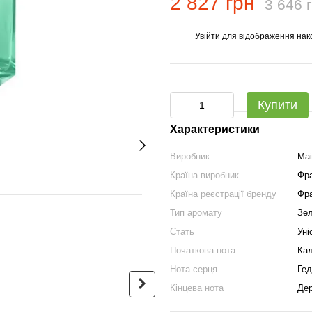
2 827 грн
3 646 
Увійти
для відображення нак
%
Купити
Характеристики
Виробник
Mai
Країна виробник
Фра
Країна реєстрації бренду
Фра
Разом дешевше
Тип аромату
Зел
Стать
Уні
Початкова нота
Кал
Нота серця
Гед
Кінцева нота
Дер