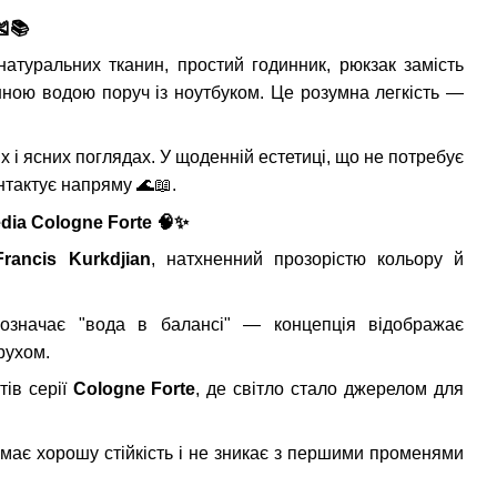
🎽📚
атуральних тканин, простий годинник, рюкзак замість
нною водою поруч із ноутбуком. Це розумна легкість —
ях і ясних поглядах. У щоденній естетиці, що не потребує
контактує напряму
🌊📖
.
dia Cologne Forte
🧠✨
Francis Kurkdjian
, натхненний прозорістю кольору й
означає "вода в балансі" — концепція відображає
рухом.
тів серії
Cologne Forte
, де світло стало джерелом для
 має хорошу стійкість і не зникає з першими променями