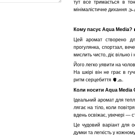
тут все тримається в то
мінімалістичне дихання
🌫
Кому пасує Aqua Media?
Цей аромат створено для
прогулянка, спортзал, веч
мислить чисто, діє вільно і
Його легко уявити на чолові
На шкірі він не грає в гуч
ритм серцебиття
🫀🧢
.
Коли носити Aqua Media 
Ідеальний аромат для тепло
лягає на тіло, коли повітр
вдень освіжає, увечері — ст
Це чудовий варіант для оф
думки та легкість у кожном