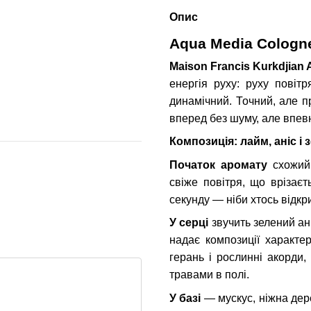
Опис
Maison Francis Kurkdjian
Zielinski
Aqua Media Cologne Forte
Cedarwoo
Aqua Media Cologne
edp 70ml, Франція
Amber, Pa
Ізраїль
2 827 грн
Maison Francis Kurkdjian
2 288 грн
енергія руху: руху повіт
динамічний. Точний, але п
4 604 грн
5 115 грн
К
вперед без шуму, але впе
Композиція: лайм, аніс і
Початок аромату
схожий 
свіже повітря, що врізаєт
секунду — ніби хтось відкр
У серці
звучить зелений ан
надає композиції характе
герань і рослинні акорди,
травами в полі.
У базі
— мускус, ніжна дере