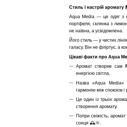
Стиль і настрій аромату
Aqua Media — це одяг з н
портфеля, склянка з лимо
не наївна, а усвідомлена.
Його стиль — у чистих ліні
галасу. Він не фліртує, а 
Цікаві факти про Aqua Me
Аромат створив сам
енергією світла.
Назва «Aqua Media» 
гармонію між спокоєм і 
Це один із трьох арома
створення аромату.
Попри свіжість, аромат
сонця
🕰
🌞
.