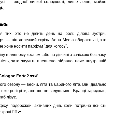
нусі — жодної липкої солодкості, лише легке, майже
🪵
.
💼🌤
 тих, хто не ділить день на ролі: ділова зустріч,
еря — він доречний скрізь. Aqua Media обирають ті, хто
 не хоче носити парфум "для когось".
ку в лляному костюмі або на дівчині з зачіскою без лаку.
ність, зате звучить впевнено, зібрано, наче внутрішній
Cologne Forte?
🕶
🌱
го сезону — весни, літа та бабиного літа. Він ідеально
я вже розігріте, але ще не задушливе. Вранці заряджає,
абілізує.
ісу, подорожей, активних днів, коли потрібна ясність
у кроці
🚴
🛫
.