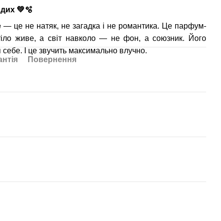
одих
💚🫧
e
— це не натяк, не загадка і не романтика. Це парфум-
 тіло живе, а світ навколо — не фон, а союзник. Його
я себе. І це звучить максимально влучно.
антія
Повернення