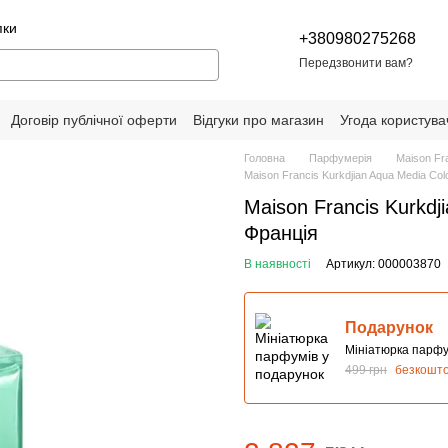
пки
+380980275268
Передзвонити вам?
Договір публічної оферти
Відгуки про магазин
Угода користува
Головна
Парфумерія
Maison Fra
Maison Francis Kurkdjian Aqua Media Col
Maison Francis Kurkdj
Франція
В наявності
Артикул: 000003870
Подарунок
Мініатюрка парфу
499 грн
безкошт