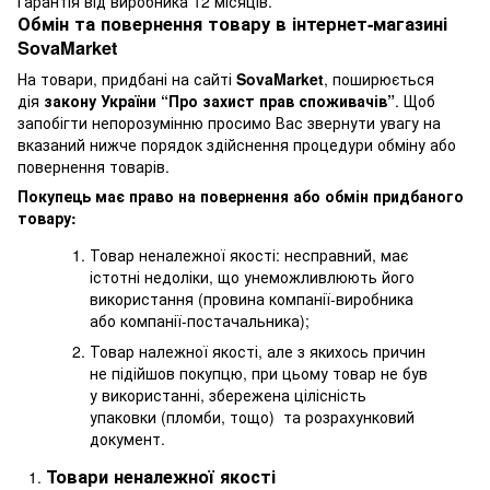
Гарантія від виробника 12 місяців.
Обмін та повернення товару в інтернет-магазині
SovaMarket
На товари, придбані на сайті
SovaMarket
, поширюється
дія
закону України “Про захист прав споживачів”
. Щоб
запобігти непорозумінню просимо Вас звернути увагу на
вказаний нижче порядок здійснення процедури обміну або
повернення товарів.
Покупець має право на повернення або обмін придбаного
товару:
Товар неналежної якості: несправний, має
істотні недоліки, що унеможливлюють його
використання (провина компанії-виробника
або компанії-постачальника);
Товар належної якості, але з якихось причин
не підійшов покупцю, при цьому товар не був
у використанні, збережена цілісність
упаковки (пломби, тощо) та розрахунковий
документ.
Товари неналежної якості