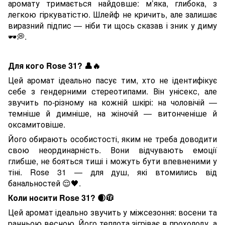
аромату тримається найдовше: м’яка, глибока, з
легкою гіркуватістю. Шлейф не кричить, але залишає
виразний підпис — ніби ти щось сказав і зник у диму
🕶
💭
.
Для кого Rose 31?
👤🔥
Цей аромат ідеально пасує тим, хто не ідентифікує
себе з гендерними стереотипами. Він унісекс, але
звучить по-різному на кожній шкірі: на чоловічій —
темніше й димніше, на жіночій — витонченіше й
оксамитовіше.
Його обирають особистості, яким не треба доводити
свою неординарність. Вони відчувають емоції
глибше, не бояться тиші і можуть бути впевненими у
тіні. Rose 31 — для душ, які втомились від
банальностей
😌🖤
.
Коли носити Rose 31?
🌒🧥
Цей аромат ідеально звучить у міжсезоння: восени та
ранньою весною. Його теплота зігріває в прохолоду, а