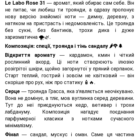
Le Labo Rose 31
— аромат, який обирає сам себе. Він
не питає, чи любиш ти троянди, а одразу пропонує
нову версію знайомої ноти — димну, деревну, з
натяком на пристрасть і недомовленість. Це троянда
без сукні, без бантиків, трохи дика і дуже
харизматична
🌪
🌿
.
Композиція: спеції, троянда і тінь сандалу
🌶
🌹🌲
Відкриття аромату
— кардамон, кмин і чіткий
рослинний акорд. Ці ноти створюють ілюзію
розігрітої шкіри, щойно загорнутої у пряний серпанок.
Старт теплий, гострий і зовсім не квітковий — він
скоріше про рух, ніж про статику
🧴🔥
.
Серце
— троянда Грасса, яка з'являється неочікувано.
Вона не домінує, а тліє, мов вуглинка серед деревини.
Тут до неї приєднуються кедр, ветивер і трохи
лабдануму. Композиція нагадує поєднання
парфумерної класики з нотками сучасного
мінімалізму.
Фінал
— сандал, мускус і оман. Саме ця частина