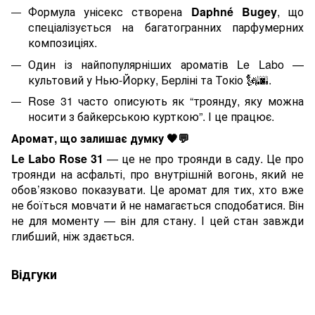
Формула унісекс створена
Daphné Bugey
, що
спеціалізується на багатогранних парфумерних
композиціях.
Один із найпопулярніших ароматів Le Labo —
культовий у Нью-Йорку, Берліні та Токіо
🗽🌆
.
Rose 31 часто описують як “троянду, яку можна
носити з байкерською курткою”. І це працює.
Аромат, що залишає думку
🖤💬
Le Labo Rose 31
— це не про троянди в саду. Це про
троянди на асфальті, про внутрішній вогонь, який не
обов’язково показувати. Це аромат для тих, хто вже
не боїться мовчати й не намагається сподобатися. Він
не для моменту — він для стану. І цей стан завжди
глибший, ніж здається.
Відгуки