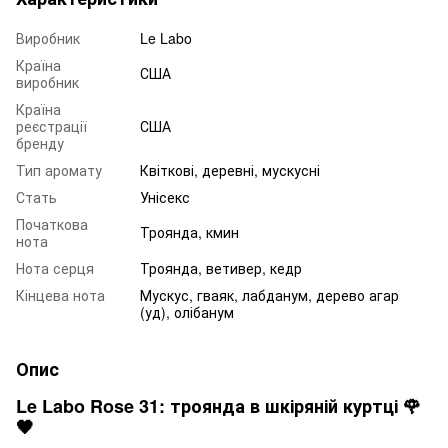
Виробник
Le Labo
Країна
США
виробник
Країна
реєстрації
США
бренду
Тип аромату
Квіткові, деревні, мускусні
Стать
Унісекс
Початкова
Троянда, кмин
нота
Нота серця
Троянда, ветивер, кедр
Кінцева нота
Мускус, гваяк, лабданум, дерево агар
(уд), олібанум
Опис
Le Labo Rose 31: троянда в шкіряній куртці 🌹
🖤