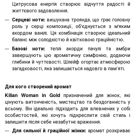
Цитрусова енергія створює відчуття радості й
життєвого задоволення.
Серцеві ноти:
вишукана троянда, що грає головну
роль у серці композиції, об'єднується з м'яким
акордом ванілі. Ця комбінація створює ідеальний
баланс між солодкістю й квітковою граційністю.
Базові ноти:
теплі акорди пачулі та амбри
завершують цю ароматичну симфонію, додаючи
глибини й чуттєвості. Шлейф огортає атмосферою
загадковості, яка залишається надовго в пам’яті.
Для кого створений аромат
Kilian Woman in Gold
призначений для жінок, які
цінують витонченість, мистецтво та бездоганність у
всьому. Він ідеально підходить для впевнених у собі
особистостей, які хочуть підкреслити свій стиль і
залишити після себе незабутнє враження.
Для сильної й граційної жінки:
аромат розкриває