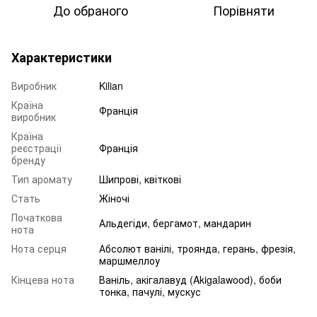
До обраного
Порівняти
Характеристики
Виробник
Kilian
Країна
Франція
виробник
Країна
реєстрації
Франція
бренду
Тип аромату
Шипрові, квіткові
Стать
Жіночі
Початкова
Альдегіди, бергамот, мандарин
нота
Нота серця
Абсолют ванілі, троянда, герань, фрезія,
маршмеллоу
Кінцева нота
Ваніль, акігалавуд (Akigalawood), боби
тонка, пачулі, мускус