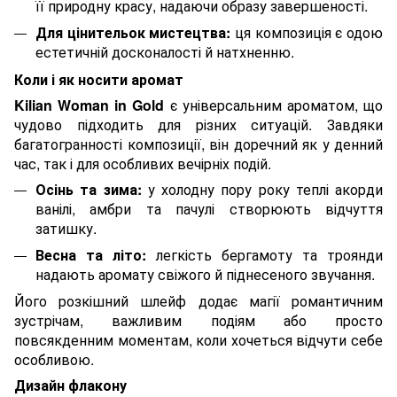
її природну красу, надаючи образу завершеності.
Для цінительок мистецтва:
ця композиція є одою
естетичній досконалості й натхненню.
Коли і як носити аромат
Kilian Woman in Gold
є універсальним ароматом, що
чудово підходить для різних ситуацій. Завдяки
багатогранності композиції, він доречний як у денний
час, так і для особливих вечірніх подій.
Осінь та зима:
у холодну пору року теплі акорди
ванілі, амбри та пачулі створюють відчуття
затишку.
Весна та літо:
легкість бергамоту та троянди
надають аромату свіжого й піднесеного звучання.
Його розкішний шлейф додає магії романтичним
зустрічам, важливим подіям або просто
повсякденним моментам, коли хочеться відчути себе
особливою.
Дизайн флакону