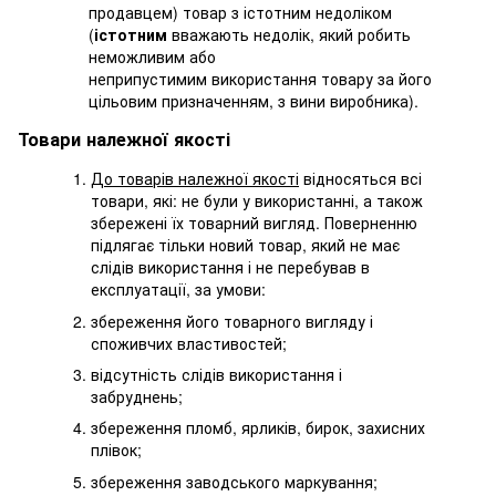
продавцем) товар з істотним недоліком
(
істотним
вважають недолік, який робить
неможливим або
неприпустимим використання товару за його
цільовим призначенням, з вини виробника).
Товари належної якості
До товарів належної якості
відносяться всі
товари, які: не були у використанні, а також
збережені їх товарний вигляд. Поверненню
підлягає тільки новий товар, який не має
слідів використання і не перебував в
експлуатації, за умови:
збереження його товарного вигляду і
споживчих властивостей;
відсутність слідів використання і
забруднень;
збереження пломб, ярликів, бирок, захисних
плівок;
збереження заводського маркування;