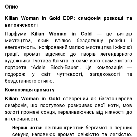
Опис
Kilian Woman in Gold EDP: симфонія розкоші та
витонченості
Парфуми
Kilian Woman in Gold
— це витвір
мистецтва, який втілює бездоганну розкіш і
елегантність. Інспірований магією мистецтва і жіночої
грації, аромат відсилає до творів легендарного
художника Густава Клімта, а саме його знаменитого
портрета "Adele Bloch-Bauer". Ця композиція —
подорож у світ чуттєвості, загадковості та
бездоганного стилю.
Композиція аромату
Kilian Woman in Gold
створений як багатошарова
симфонія, що поступово розкриває свої ноти, мов
золоті промені сонця, переливаючись від ніжності до
інтенсивності.
Верхні ноти:
світлий ігристий бергамот з перших
секунд наповнює аромат свіжістю та легкістю.