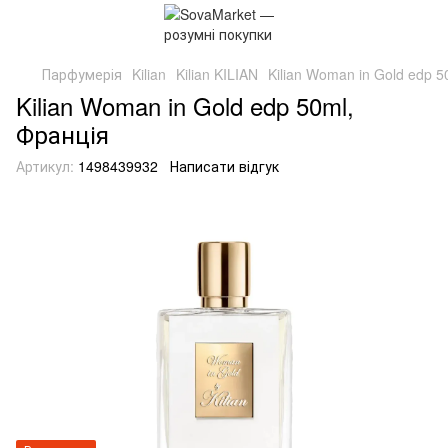
Парфумерія
Kilian
Kilian KILIAN
Kilian Woman in Gold edp 5
Kilian Woman in Gold edp 50ml,
Франція
Артикул:
1498439932
Написати відгук