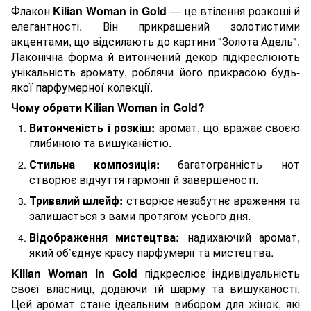
Флакон
Kilian Woman in Gold
— це втілення розкоші й
елегантності. Він прикрашений золотистими
акцентами, що відсилають до картини "Золота Адель".
Лаконічна форма й витончений декор підкреслюють
унікальність аромату, роблячи його прикрасою будь-
якої парфумерної колекції.
Чому обрати Kilian Woman in Gold?
Витонченість і розкіш:
аромат, що вражає своєю
глибиною та вишуканістю.
Стильна композиція:
багатогранність нот
створює відчуття гармонії й завершеності.
Тривалий шлейф:
створює незабутнє враження та
залишається з вами протягом усього дня.
Відображення мистецтва:
надихаючий аромат,
який об’єднує красу парфумерії та мистецтва.
Kilian Woman in Gold
підкреслює індивідуальність
своєї власниці, додаючи їй шарму та вишуканості.
Цей аромат стане ідеальним вибором для жінок, які