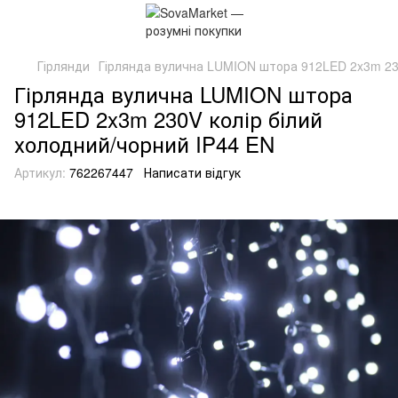
Гірлянди
Гірлянда вулична LUMION штора 912LED 2x3m 230
Гірлянда вулична LUMION штора
912LED 2x3m 230V колір білий
холодний/чорний IP44 EN
Артикул:
762267447
Написати відгук