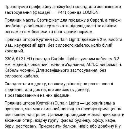
Пропонуємо професійну лінійку led-гірлянд для зовнішнього
застосування (фасадні — IP44) бренда LUMION.
Гірлянди мають Сертифікат для продажу в Європі, а також
необхідні українські сертифікати відповідності технічним
регламентам безпеки та санітарним нормам.
Гірлянда штора Куртейн (Curtain Light): довжина 2 м, висота
3 м., каучуковий дріт, без силового кабелю, колір білий
холодний.
230V, 912 LED гірлянда Curtain Light з гумовим кабелем 3.3
мм, мідний, чоловічий і жіноче з'єднання, АС/DC випрямляч.
Кабель чорний. Для зовнішнього застосування, без
силового кабелю.
Складається з дроту, на якому рівномірно розташовані
з'єднання для дротів, що звисають донизу,
з розташованими на них діодами.
Гірлянда штора Куртейн (Curtain Light) — це оригінальна
прикраса, яка має стильний вигляд та насичує приміщення
святковим настроєм. Даними гірляндами можна прикрасити
віконний отвір, вхідну групу, фасад будинку, офісу, кафе,
бару, ресторану. Прикрасити балкон, навіс або драбину й у