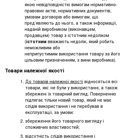
якою невідповідністю вимогам нормативно-
правових актів, нормативних документів,
умовам договорів або вимогам, що
пред’являють до нього, а також інформації,
наданій виробником (виконавцем,
продавцем) товар з істотним недоліком
(
істотним
вважають недолік, який робить
неможливим або
неприпустимим використання товару за його
цільовим призначенням, з вини виробника).
Товари належної якості
До товарів належної якості
відносяться всі
товари, які: не були у використанні, а також
збережені їх товарний вигляд. Поверненню
підлягає тільки новий товар, який не має
слідів використання і не перебував в
експлуатації, за умови:
збереження його товарного вигляду і
споживчих властивостей;
відсутність слідів використання і