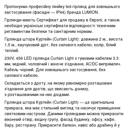
Пропонуємо професійну лінійку led-гірлянд для зовнішнього
застосування (фасадні — IP44) бренда LUMION.
Гірлянди мають Сертифікат для продажу в Європі, а також
необхідні українські сертифікати відповідності технічним
регламентам безпеки та санітарним нормам.
Гірлянда штора Куртейн (Curtain Light): довжина 2 м., висота
1,5 м., каучуковий дріт, без силового кабелю, колір, білий
теплий.
230V, 456 LED гірлянда Curtain Light з гумовим кабелем 3.3
мм, мідний, чоловічий і жіноче з'єднання, АС/DC випрямляч.
Кабель чорний. Для зовнішнього застосування, без
силового кабелю.
Складається з дроту, на якому рівномірно розташовані
з'єднання для дротів, що звисають донизу,
з розташованими на них діодами.
Гірлянда штора Куртейн (Curtain Light) — це оригінальна
прикраса, яка має стильний вигляд та насичує приміщення
святковим настроєм. Даними гірляндами можна прикрасити
віконний отвір, вхідну групу, фасад будинку, офісу, кафе,
бару, ресторану. Прикрасити балкон, навіс або драбину й у