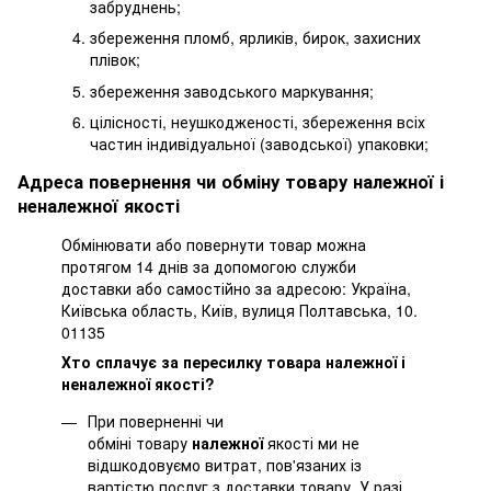
забруднень;
збереження пломб, ярликів, бирок, захисних
плівок;
збереження заводського маркування;
цілісності, неушкодженості, збереження всіх
частин індивідуальної (заводської) упаковки;
Адреса повернення чи обміну товару належної і
неналежної якості
Обмінювати або повернути товар можна
протягом 14 днів за допомогою служби
доставки або самостійно за адресою: Україна,
Київська область, Київ, вулиця Полтавська, 10.
01135
Хто сплачує за пересилку товара належної і
неналежної якості?
При поверненні чи
обміні товару
належної
якості ми не
відшкодовуємо витрат, пов'язаних із
вартістю послуг з доставки товару. У разі