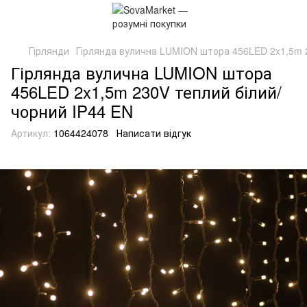
Гірлянди
Гірлянда вулична LUMION штора 456LED 2x1,5m 2
Гірлянда вулична LUMION штора
456LED 2x1,5m 230V теплий білий/
чорний IP44 EN
Артикул:
1064424078
Написати відгук