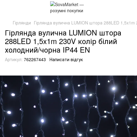
Гірлянди
Гірлянда вулична LUMION штора 288LED 1,5x1m 2
Гірлянда вулична LUMION штора
288LED 1,5x1m 230V колір білий
холодний/чорна IP44 EN
Артикул:
762267443
Написати відгук