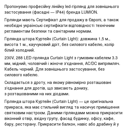
Пропонуємо професійну лінійку led-гірлянд для зовнішнього
застосування (фасадні — IP44) бренда LUMION.
Гірлянди мають Сертифікат для продажу в Європі, а також
необхідні українські сертифікати відповідності технічним
регламентам безпеки та санітарним нормам.
Гірлянда штора Куртейн (Curtain Light): довжина 1,5 м.,
висота 1 м., каучуковий дріт, без силового кабелю, колір
білий холодний.
230V, 288 LED гірлянда Curtain Light з гумовим кабелем 3.3
мм, мідний, чоловічий і жіноче з'єднання, АС/DC випрямляч.
Кабель чорний. Для зовнішнього застосування, без
силового кабелю.
Складається з дроту, на якому рівномірно розташовані
з'єднання для дротів, що звисають донизу,
з розташованими на них діодами.
Гірлянда штора Куртейн (Curtain Light) — це оригінальна
прикраса, яка має стильний вигляд та насичує приміщення
святковим настроєм. Даними гірляндами можна прикрасити
віконний отвір, вхідну групу, фасад будинку, офісу, кафе,
бару, ресторану. Прикрасити балкон, навіс або драбину й у