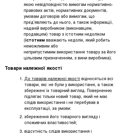
якою невідповідністю вимогам нормативно-
правових актів, нормативних документів,
умовам договорів або вимогам, що
пред’являють до нього, а також інформації,
наданій виробником (виконавцем,
продавцем) товар з істотним недоліком
(
істотним
вважають недолік, який робить
неможливим або
неприпустимим використання товару за його
цільовим призначенням, з вини виробника).
Товари належної якості
До товарів належної якості
відносяться всі
товари, які: не були у використанні, а також
збережені їх товарний вигляд. Поверненню
підлягає тільки новий товар, який не має
слідів використання і не перебував в
експлуатації, за умови:
збереження його товарного вигляду і
споживчих властивостей;
відсутність слідів використання і