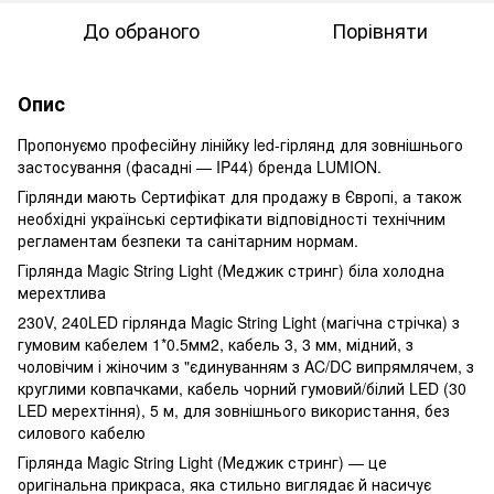
До обраного
Порівняти
Опис
Пропонуємо професійну лінійку led-гірлянд для зовнішнього
застосування (фасадні — IP44) бренда LUMION.
Гірлянди мають Сертифікат для продажу в Європі, а також
необхідні українські сертифікати відповідності технічним
регламентам безпеки та санітарним нормам.
Гірлянда Magic String Light (Меджик стринг) біла холодна
мерехтлива
230V, 240LED гірлянда Magic String Light (магічна стрічка) з
гумовим кабелем 1*0.5мм2, кабель 3, 3 мм, мідний, з
чоловічим і жіночим з "єдинуванням з AC/DC випрямлячем, з
круглими ковпачками, кабель чорний гумовий/білий LED (30
LED мерехтіння), 5 м, для зовнішнього використання, без
силового кабелю
Гірлянда Magic String Light (Меджик стринг) — це
оригінальна прикраса, яка стильно виглядає й насичує