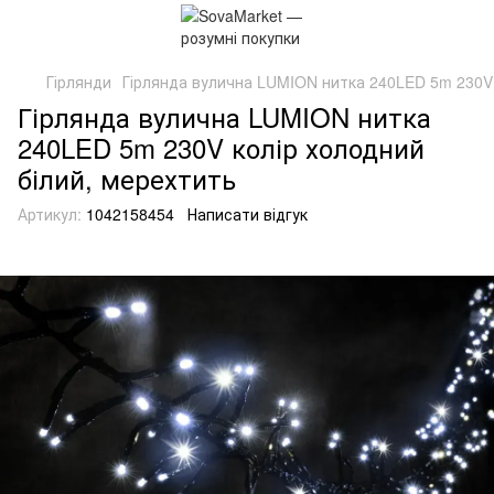
Гірлянди
Гірлянда вулична LUMION нитка 240LED 5m 230V 
Гірлянда вулична LUMION нитка
240LED 5m 230V колір холодний
білий, мерехтить
Артикул:
1042158454
Написати відгук