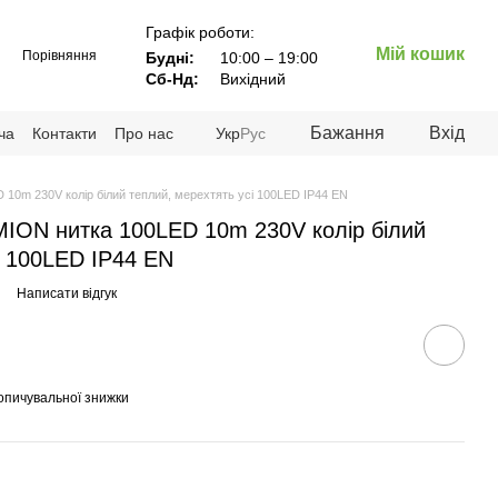
Графік роботи:
Мій кошик
Порівняння
Будні:
10:00 – 19:00
Сб-Нд:
Вихідний
Бажання
Вхід
ча
Контакти
Про нас
Укр
Рус
10m 230V колір білий теплий, мерехтять усі 100LED IP44 EN
MION нитка 100LED 10m 230V колір білий
і 100LED IP44 EN
Написати відгук
опичувальної знижки