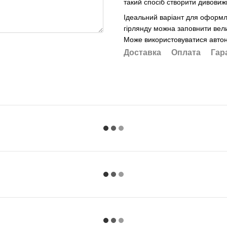
такий спосіб створити дивови
Ідеальний варіант для оформл
гірлянду можна заповнити велик
Може використовуватися автон
Доставка
Оплата
Гар