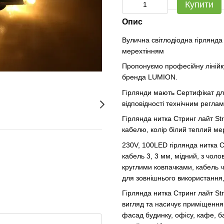
Купити
Опис
Вулична світлодіодна гірлянда ни
мерехтінням
Пропонуємо професійну лінійку
бренда LUMION.
Гірлянди мають Сертифікат для
відповідності технічним регла
Гірлянда нитка Стринг лайт Str
кабелю, колір білий теплий мер
230V, 100LED гірлянда нитка С
кабель 3, 3 мм, мідний, з чол
круглими ковпачками, кабель ч
для зовнішнього використання,
Гірлянда нитка Стринг лайт St
вигляд та насичує приміщення
фасад будинку, офісу, кафе, б