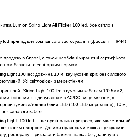
тка Lumion String Light All Flicker 100 led. Усе світло з
 led-гірлянд для зовнішнього застосування (фасадні — IP44)
 продажу в Європі, а також необхідні українські сертифікати
ментам безпеки та санітарним нормам.
ing Light 100 led: довжина 10 м, каучуковий дріт, без силового
ехтливий. Усі світлодіоди з мерехтінням.
тринг лайт String Light 100 led з гумовим кабелем 1*0.5мм2,
овічим і жіночим з "єдинуванням з AC/DC випрямлячем, з
орний гумовий/теплий білий LED (100 LED мерехтіння), 10 м,
 без силового кабеля
ring Light 100 led — це оригінальна прикраса, яка має стильний
 святковим настроєм. Даними гірляндами можна прикрасити
ару, ресторану. Прикрасити балкон, навіс або драбину й у