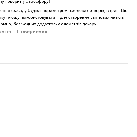
жну новорічну атмосферу!
ення фасаду будівлі периметром, сходових отворів, вітрин. Цю
у площу, використовувати її для створення світлових навісів.
омно, без жодних додаткових елементів декору.
антія
Повернення