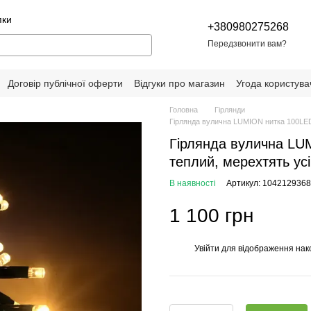
пки
+380980275268
Передзвонити вам?
Договір публічної оферти
Відгуки про магазин
Угода користува
Головна
Гірлянди
Гірлянда вулична LUMION нитка 100LED 
Гірлянда вулична LU
теплий, мерехтять ус
В наявності
Артикул: 1042129368
1 100 грн
Увійти
для відображення нак
%