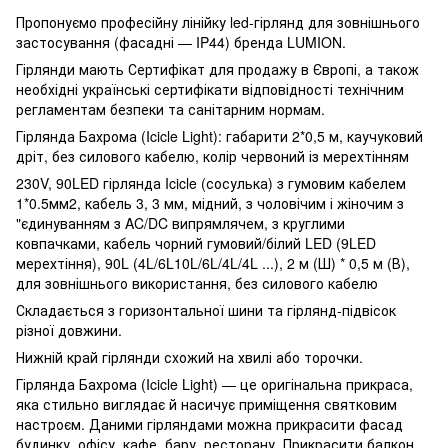
Пропонуємо професійну лінійку led-гірлянд для зовнішнього
застосування (фасадні — IP44) бренда LUMION.
Гірлянди мають Сертифікат для продажу в Європі, а також
необхідні українські сертифікати відповідності технічним
регламентам безпеки та санітарним нормам.
Гірлянда Бахрома (Icicle Light): габарити 2*0,5 м, каучуковий
дріт, без силового кабелю, колір червоний із мерехтінням
230V, 90LED гірлянда Icicle (сосулька) з гумовим кабелем
1*0.5мм2, кабель 3, 3 мм, мідний, з чоловічим і жіночим з
"єдинуванням з AC/DC випрямлячем, з круглими
ковпачками, кабель чорний гумовий/білий LED (9LED
мерехтіння), 90L (4L/6L10L/6L/4L/4L ...), 2 м (Ш) * 0,5 м (В),
для зовнішнього використання, без силового кабелю
Складається з горизонтальної шини та гірлянд-підвісок
різної довжини.
Нижній край гірлянди схожий на хвилі або торочки.
Гірлянда Бахрома (Icicle Light) — це оригінальна прикраса,
яка стильно виглядає й насичує приміщення святковим
настроєм. Даними гірляндами можна прикрасити фасад
будинку, офісу, кафе, бару, ресторану. Прикрасити балкон,