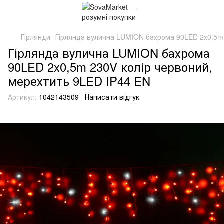
Гірлянди
Гірлянда вулична LUMION бахрома 90LED 2x0,5m 
Гірлянда вулична LUMION бахрома
90LED 2x0,5m 230V колір червоний,
мерехтить 9LED IP44 EN
Артикул:
1042143509
Написати відгук