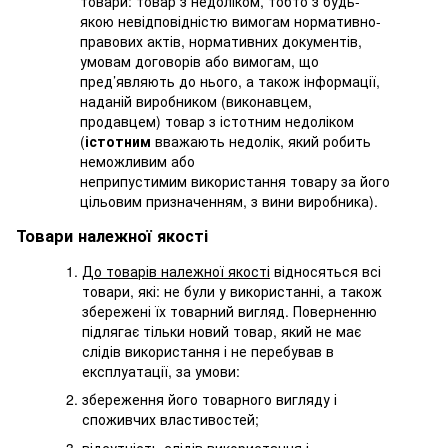
товари: товар з недоліком, тобто з будь-
якою невідповідністю вимогам нормативно-
правових актів, нормативних документів,
умовам договорів або вимогам, що
пред’являють до нього, а також інформації,
наданій виробником (виконавцем,
продавцем) товар з істотним недоліком
(
істотним
вважають недолік, який робить
неможливим або
неприпустимим використання товару за його
цільовим призначенням, з вини виробника).
Товари належної якості
До товарів належної якості
відносяться всі
товари, які: не були у використанні, а також
збережені їх товарний вигляд. Поверненню
підлягає тільки новий товар, який не має
слідів використання і не перебував в
експлуатації, за умови:
збереження його товарного вигляду і
споживчих властивостей;
відсутність слідів використання і