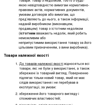
товари: товар з недоліком, тобто з будь-
якою невідповідністю вимогам нормативно-
правових актів, нормативних документів,
умовам договорів або вимогам, що
пред’являють до нього, а також інформації,
наданій виробником (виконавцем,
продавцем) товар з істотним недоліком
(
істотним
вважають недолік, який робить
неможливим або
неприпустимим використання товару за його
цільовим призначенням, з вини виробника).
Товари належної якості
До товарів належної якості
відносяться всі
товари, які: не були у використанні, а також
збережені їх товарний вигляд. Поверненню
підлягає тільки новий товар, який не має
слідів використання і не перебував в
експлуатації, за умови:
збереження його товарного вигляду і
споживчих властивостей;
відсутність слідів використання і