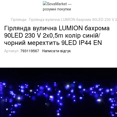
Гірлянди
Гірлянда вулична LUMION бахрома 90LED 230 V 2
Гірлянда вулична LUMION бахрома
90LED 230 V 2x0,5m колір синій/
чорний мерехтить 9LED IP44 EN
Артикул:
793119567
Написати відгук