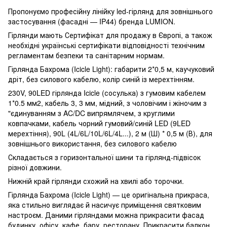
Пропонуємо професійну лінійку led-гірлянд для зовнішнього
застосування (фасадні — IP44) бренда LUMION.
Гірлянди мають Сертифікат для продажу в Європі, а також
необхідні українські сертифікати відповідності технічним
регламентам безпеки та санітарним нормам.
Гірлянда Бахрома (Icicle Light): габарити 2*0,5 м, каучуковий
дріт, без силового кабелю, колір синій із мерехтінням.
230V, 90LED гірлянда Icicle (сосулька) з гумовим кабелем
1*0.5 мм2, кабель 3, 3 мм, мідний, з чоловічим і жіночим з
"єдинуванням з AC/DC випрямлячем, з круглими
ковпачками, кабель чорний гумовий/синій LED (9LED
мерехтіння), 90L (4L/6L/10L/6L/4L...), 2 м (Ш) * 0,5 м (В), для
зовнішнього використання, без силового кабелю
Складається з горизонтальної шини та гірлянд-підвісок
різної довжини.
Нижній край гірлянди схожий на хвилі або торочки.
Гірлянда Бахрома (Icicle Light) — це оригінальна прикраса,
яка стильно виглядає й насичує приміщення святковим
настроєм. Даними гірляндами можна прикрасити фасад
будинку, офісу, кафе, бару, ресторану. Прикрасити балкон,