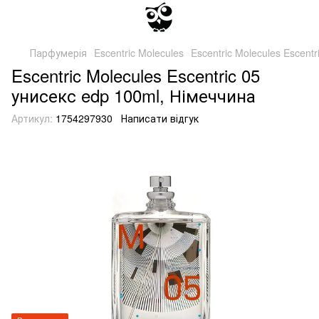
Парфумерія
Escentric Molecules
Escentric Molecules Escentr
Escentric Molecules Escentric 05
унисекс edp 100ml, Німеччина
Артикул:
1754297930
Написати відгук