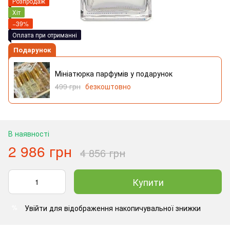
Розпродаж
Хіт
−39%
Оплата при отриманні
Подарунок
Мініатюрка парфумів у подарунок
499 грн
безкоштовно
В наявності
2 986 грн
4 856 грн
Купити
Увійти
для відображення накопичувальної знижки
%