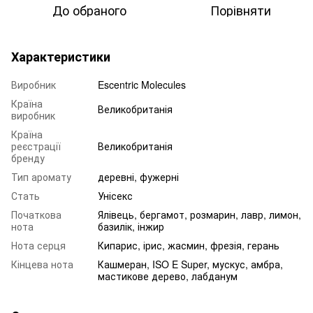
До обраного
Порівняти
Характеристики
Виробник
Escentric Molecules
Країна
Великобританія
виробник
Країна
реєстрації
Великобританія
бренду
Тип аромату
деревні, фужерні
Стать
Унісекс
Початкова
Ялівець, бергамот, розмарин, лавр, лимон,
нота
базилік, інжир
Нота серця
Кипарис, ірис, жасмин, фрезія, герань
Кінцева нота
Кашмеран, ISO E Super, мускус, амбра,
мастикове дерево, лабданум