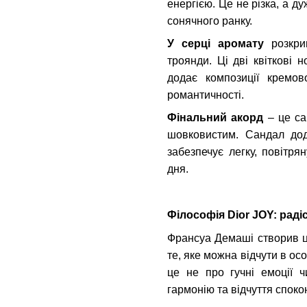
енергією. Це не різка, а д
сонячного ранку.
У серці аромату
розкрив
троянди. Ці дві квіткові 
додає композиції кремов
романтичності.
Фінальний акорд
– це са
шовковистим. Сандал дод
забезпечує легку, повітря
дня.
Філософія Dior JOY: раді
Франсуа Демаші створив ц
те, яке можна відчути в ос
це не про гучні емоції ч
гармонію та відчуття спок