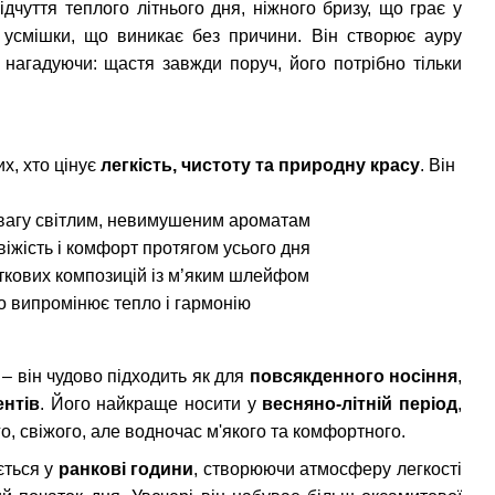
дчуття теплого літнього дня, ніжного бризу, що грає у
ї усмішки, що виникає без причини. Він створює ауру
и нагадуючи: щастя завжди поруч, його потрібно тільки
их, хто цінує
легкість, чистоту та природну красу
. Він
евагу світлим, невимушеним ароматам
віжість і комфорт протягом усього дня
ткових композицій із м’яким шлейфом
о випромінює тепло і гармонію
– він чудово підходить як для
повсякденного носіння
,
нтів
. Його найкраще носити у
весняно-літній період
,
го, свіжого, але водночас м'якого та комфортного.
ється у
ранкові години
, створюючи атмосферу легкості