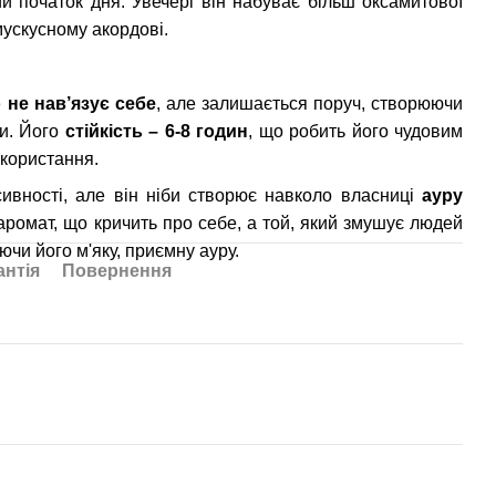
й початок дня. Увечері він набуває більш оксамитової
мускусному акордові.
 не нав’язує себе
, але залишається поруч, створюючи
ти. Його
стійкість – 6-8 годин
, що робить його чудовим
користання.
ивності, але він ніби створює навколо власниці
ауру
 аромат, що кричить про себе, а той, який змушує людей
ючи його м'яку, приємну ауру.
антія
Повернення