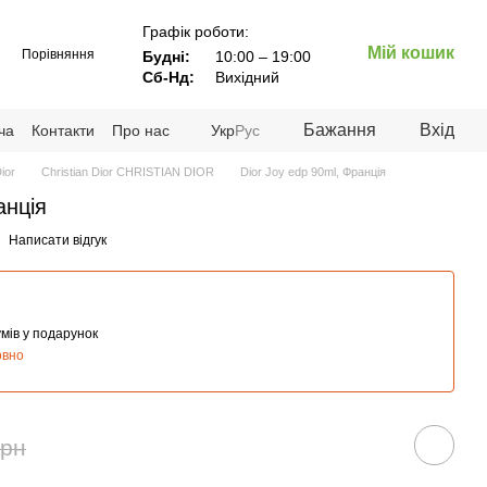
Графік роботи:
Мій кошик
Порівняння
Будні:
10:00 – 19:00
Сб-Нд:
Вихідний
Бажання
Вхід
ча
Контакти
Про нас
Укр
Рус
ior
Christian Dior CHRISTIAN DIOR
Dior Joy edp 90ml, Франція
анція
Написати відгук
мів у подарунок
овно
грн