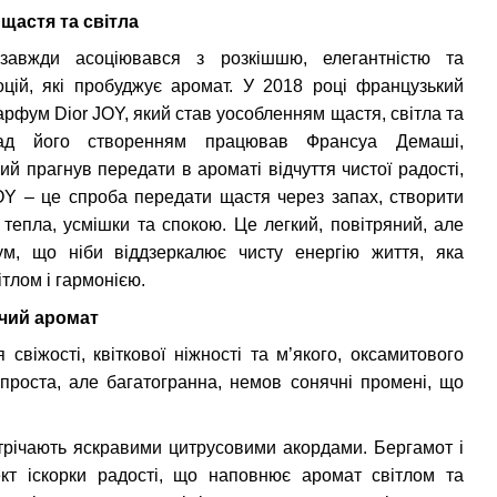
 щастя та світла
завжди асоціювався з розкішшю, елегантністю та
цій, які пробуджує аромат. У 2018 році французький
рфум Dior JOY, який став уособленням щастя, світла та
 Над його створенням працював Франсуа Демаші,
й прагнув передати в ароматі відчуття чистої радості,
OY – це спроба передати щастя через запах, створити
 тепла, усмішки та спокою. Це легкий, повітряний, але
м, що ніби віддзеркалює чисту енергію життя, яка
тлом і гармонією.
ючий аромат
віжості, квіткової ніжності та м’якого, оксамитового
проста, але багатогранна, немов сонячні промені, що
трічають яскравими цитрусовими акордами. Бергамот і
т іскорки радості, що наповнює аромат світлом та