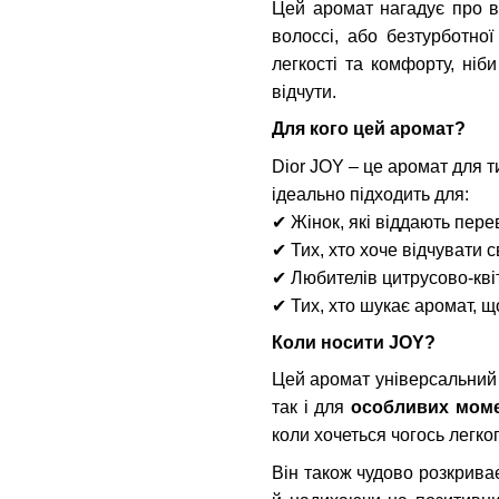
Цей аромат нагадує про ві
волоссі, або безтурботно
легкості та комфорту, ніб
відчути.
Для кого цей аромат?
Dior JOY – це аромат для т
ідеально підходить для:
✔
Жінок, які віддають пер
✔
Тих, хто хоче відчувати с
✔
Любителів цитрусово-кві
✔
Тих, хто шукає аромат, щ
Коли носити JOY?
Цей аромат універсальний 
так і для
особливих моме
коли хочеться чогось легко
Він також чудово розкрива