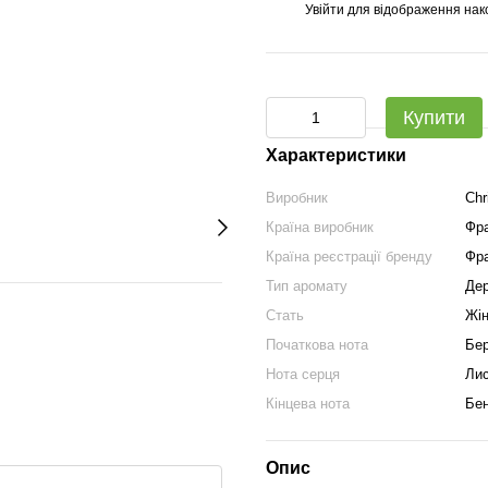
Увійти
для відображення нак
%
Купити
Характеристики
Виробник
Chr
Країна виробник
Фра
Країна реєстрації бренду
Фра
Тип аромату
Дер
Стать
Жін
Початкова нота
Бер
Нота серця
Лис
Кінцева нота
Бен
Опис