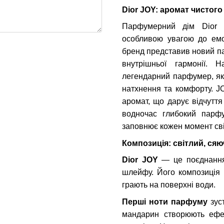
Dior JOY: аромат чистого
Парфумерний дім Dior 
особливою увагою до емо
бренд представив новий па
внутрішньої гармонії.
легендарний парфумер, яки
натхнення та комфорту. J
аромат, що дарує відчуття
водночас глибокий парфу
заповнює кожен момент сві
Композиція: світлий, ся
Dior JOY
— це поєднання с
шлейфу. Його композиція 
грають на поверхні води.
Перші ноти парфуму
зус
мандарин створюють ефек