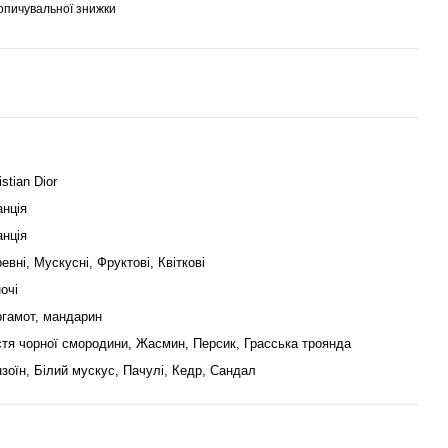
опичувальної знижки
istian Dior
нція
нція
евні, Мускусні, Фруктові, Квіткові
очі
гамот, мандарин
тя чорної смородини, Жасмин, Персик, Грасська троянда
зоїн, Білий мускус, Пачулі, Кедр, Сандал