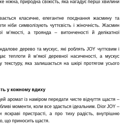
уже ніжна, природна свіжість, яка нагадує перші хвилини
ається класичне, елегантне поєднання жасмину та
ноти ніби символізують чуттєвість і жіночність. Жасмин
ої м’якості, а троянда – витонченості й делікатної
ндалове дерево та мускус, які роблять JOY чуттєвим і
ає теплоти й м’якої деревної насиченості, а мускус
ну текстуру, яка залишається на шкірі протягом усього
сть у кожному вдиху
ей аромат із наміром передати чисте відчуття щастя –
обливі моменти, коли все здається ідеальним. Dior JOY –
и яскраві пристрасті, а про тиху радість, внутрішню
ою, що приносить щастя.