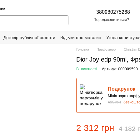
пки
+380980275268
Передзвонити вам?
Договір публічної оферти
Відгуки про магазин
Угода користува
Головна
Парфумерія
Christian D
Dior Joy edp 90ml, Фр
В наявності
Артикул: 000009590
Подарунок
Мініатюрка парфу
499 грн
безкошт
2 312 грн
4 182 