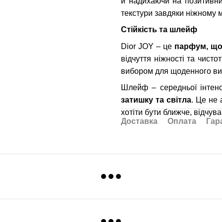
й надихаючи на позитивни
текстури завдяки ніжному 
Стійкість та шлейф
Dior JOY – це
парфум, що
відчуття ніжності та чисто
вибором для щоденного ви
Шлейф – середньої інтенс
затишку та світла
. Це не
хотіти бути ближче, відчува
Доставка
Оплата
Гар