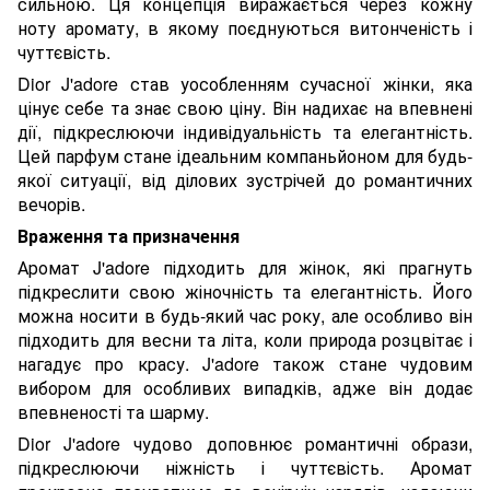
сильною. Ця концепція виражається через кожну
ноту аромату, в якому поєднуються витонченість і
чуттєвість.
Dior J'adore став уособленням сучасної жінки, яка
цінує себе та знає свою ціну. Він надихає на впевнені
дії, підкреслюючи індивідуальність та елегантність.
Цей парфум стане ідеальним компаньйоном для будь-
якої ситуації, від ділових зустрічей до романтичних
вечорів.
Враження та призначення
Аромат J'adore підходить для жінок, які прагнуть
підкреслити свою жіночність та елегантність. Його
можна носити в будь-який час року, але особливо він
підходить для весни та літа, коли природа розцвітає і
нагадує про красу. J'adore також стане чудовим
вибором для особливих випадків, адже він додає
впевненості та шарму.
Dior J'adore чудово доповнює романтичні образи,
підкреслюючи ніжність і чуттєвість. Аромат