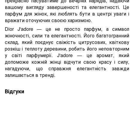
прекрасно пасуватиме до вечірніх нарядів, надаючи
вашому вигляду завершеності та елегантності. Це
парфум для жінок, які люблять бути в центрі уваги і
вражати оточуючих своєю харизмою.
Dior J'adore — це не просто парфум, а символ
жіночності, сили та елегантності. Його багатогранний
склад, який поєднує свіжість цитрусових, квіткову
розкіш і теплоту деревини, робить його неповторним
у світі парфумерії. J'adore — це аромат, який
допоможе кожній жінці відчути свою красу і силу,
нагадуючи, що справжня елегантність завжди
залишається в тренді.
Відгуки