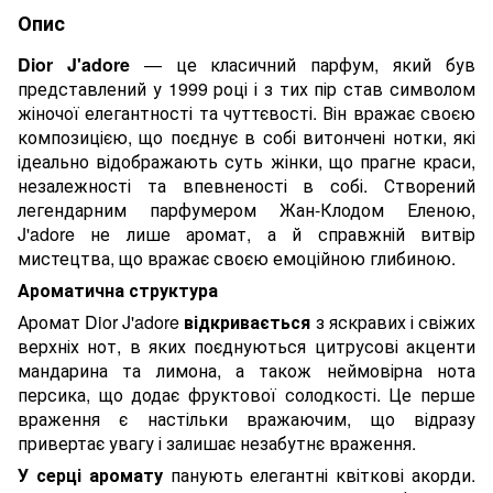
Опис
Dior J'adore
— це класичний парфум, який був
представлений у 1999 році і з тих пір став символом
жіночої елегантності та чуттєвості. Він вражає своєю
композицією, що поєднує в собі витончені нотки, які
ідеально відображають суть жінки, що прагне краси,
незалежності та впевненості в собі. Створений
легендарним парфумером Жан-Клодом Еленою,
J'adore не лише аромат, а й справжній витвір
мистецтва, що вражає своєю емоційною глибиною.
Ароматична структура
Аромат Dior J'adore
відкривається
з яскравих і свіжих
верхніх нот, в яких поєднуються цитрусові акценти
мандарина та лимона, а також неймовірна нота
персика, що додає фруктової солодкості. Це перше
враження є настільки вражаючим, що відразу
привертає увагу і залишає незабутнє враження.
У серці аромату
панують елегантні квіткові акорди.