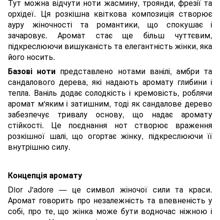
Тут можна відчути ноти жасмину, троянди, фрезії та
орхідеї. Ця розкішна квіткова композиція створює
ауру жіночності та романтики, що спокушає і
зачаровує. Аромат стає ще більш чуттєвим,
підкреслюючи вишуканість та елегантність жінки, яка
його носить.
Базові ноти
представлено нотами ванілі, амбри та
сандалового дерева, які надають аромату глибини і
тепла. Ваніль додає солодкість і кремовість, роблячи
аромат м'яким і затишним, тоді як сандалове дерево
забезпечує тривалу основу, що надає аромату
стійкості. Це поєднання нот створює враження
розкішної шалі, що огортає жінку, підкреслюючи її
внутрішню силу.
Концепція аромату
Dior J'adore — це символ жіночої сили та краси.
Аромат говорить про незалежність та впевненість у
собі, про те, що жінка може бути водночас ніжною і