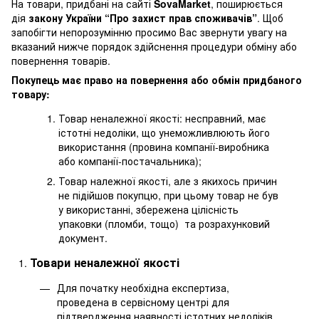
На товари, придбані на сайті
SovaMarket
, поширюється
дія
закону України “Про захист прав споживачів”
. Щоб
запобігти непорозумінню просимо Вас звернути увагу на
вказаний нижче порядок здійснення процедури обміну або
повернення товарів.
Покупець має право на повернення або обмін придбаного
товару:
Товар неналежної якості: несправний, має
істотні недоліки, що унеможливлюють його
використання (провина компанії-виробника
або компанії-постачальника);
Товар належної якості, але з якихось причин
не підійшов покупцю, при цьому товар не був
у використанні, збережена цілісність
упаковки (пломби, тощо) та розрахунковий
документ.
Товари неналежної якості
Для початку необхідна експертиза,
проведена в сервісному центрі для
підтвердження наявності істотних недоліків.