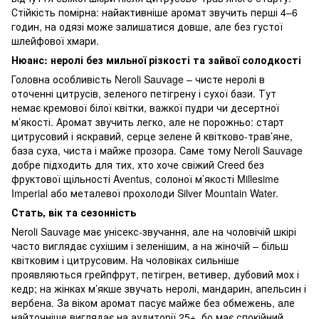
Стійкість помірна: найактивніше аромат звучить перші 4–6
годин, на одязі може залишатися довше, але без густої
шлейфової хмари.
Нюанс: неролі без мильної різкості та зайвої солодкості
Головна особливість Neroli Sauvage – чисте неролі в
оточенні цитрусів, зеленого петігрену і сухої бази. Тут
немає кремової білої квітки, важкої пудри чи десертної
м’якості. Аромат звучить легко, але не порожньо: старт
цитрусовий і яскравий, серце зелене й квітково-трав’яне,
база суха, чиста і майже прозора. Саме тому Neroli Sauvage
добре підходить для тих, хто хоче свіжий Creed без
фруктової щільності Aventus, солоної м’якості Millesime
Imperial або металевої прохолоди Silver Mountain Water.
Стать, вік та сезонність
Neroli Sauvage має унісекс-звучання, але на чоловічій шкірі
часто виглядає сухішим і зеленішим, а на жіночій – більш
квітковим і цитрусовим. На чоловіках сильніше
проявляються грейпфрут, петігрен, ветивер, дубовий мох і
кедр; на жінках м’якше звучать неролі, мандарин, апельсин і
вербена. За віком аромат пасує майже без обмежень, але
найточніше виглядає на аудиторії 25+, бо має спокійний