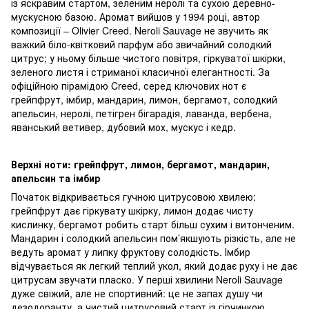
із яскравим стартом, зеленим неролі та сухою деревно-
мускусною базою. Аромат вийшов у 1994 році, автор
композиції – Olivier Creed. Neroli Sauvage не звучить як
важкий біло-квітковий парфум або звичайний солодкий
цитрус; у ньому більше чистого повітря, гіркуватої шкірки,
зеленого листя і стриманої класичної елегантності. За
офіційною пірамідою Creed, серед ключових нот є
грейпфрут, імбир, мандарин, лимон, бергамот, солодкий
апельсин, неролі, петігрен бігарадія, лаванда, вербена,
яванський ветивер, дубовий мох, мускус і кедр.
Верхні ноти: грейпфрут, лимон, бергамот, мандарин,
апельсин та імбир
Початок відкривається гучною цитрусовою хвилею:
грейпфрут дає гіркувату шкірку, лимон додає чисту
кислинку, бергамот робить старт більш сухим і витонченим.
Мандарин і солодкий апельсин пом’якшують різкість, але не
ведуть аромат у липку фруктову солодкість. Імбир
відчувається як легкий теплий укол, який додає руху і не дає
цитрусам звучати пласко. У перші хвилини Neroli Sauvage
дуже свіжий, але не спортивний: це не запах душу чи
дезодоранту, а чистий цитрусовий старт із гірчинкою,