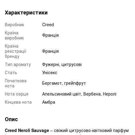
Характеристики
Виробник
Creed
Країна
Франція
виробник
Країна
реєстрації
Франція
бренду
Тип аромату
Фужерні, цитрусові
Стать
Унісекс
Початкова
Бергамот, грейпфрут
нота
Нота серця
Апельсиновий цвіт, Вербена, Неролі
Кінцева нота
Амбра
Опис
Creed Neroli Sauvage
– свіжий цитрусово-квітковий парфум