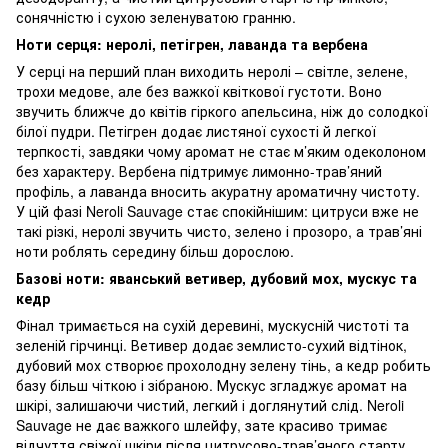
сонячністю і сухою зеленуватою гранню.
Ноти серця: неролі, петігрен, лаванда та вербена
У серці на перший план виходить неролі – світле, зелене,
трохи медове, але без важкої квіткової густоти. Воно
звучить ближче до квітів гіркого апельсина, ніж до солодкої
білої пудри. Петігрен додає листяної сухості й легкої
терпкості, завдяки чому аромат не стає м’яким одеколоном
без характеру. Вербена підтримує лимонно-трав’яний
профіль, а лаванда вносить акуратну ароматичну чистоту.
У цій фазі Neroli Sauvage стає спокійнішим: цитруси вже не
такі різкі, неролі звучить чисто, зелено і прозоро, а трав’яні
ноти роблять середину більш дорослою.
Базові ноти: яванський ветивер, дубовий мох, мускус та
кедр
Фінал тримається на сухій деревині, мускусній чистоті та
зеленій гірчинці. Ветивер додає землисто-сухий відтінок,
дубовий мох створює прохолодну зелену тінь, а кедр робить
базу більш чіткою і зібраною. Мускус згладжує аромат на
шкірі, залишаючи чистий, легкий і доглянутий слід. Neroli
Sauvage не дає важкого шлейфу, зате красиво тримає
відчуття свіжої шкіри після цитрусово-трав’яного старту.