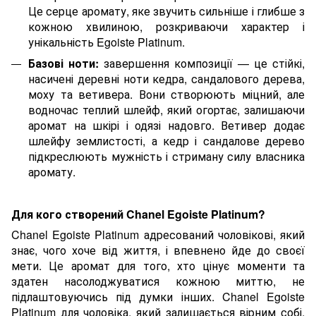
Це серце аромату, яке звучить сильніше і глибше з
кожною хвилиною, розкриваючи характер і
унікальність Egoiste Platinum.
Базові ноти:
завершення композиції — це стійкі,
насичені деревні ноти кедра, сандалового дерева,
моху та ветивера. Вони створюють міцний, але
водночас теплий шлейф, який огортає, залишаючи
аромат на шкірі і одязі надовго. Ветивер додає
шлейфу землистості, а кедр і сандалове дерево
підкреслюють мужність і стриману силу власника
аромату.
Для кого створений Chanel Egoiste Platinum?
Chanel Egoiste Platinum адресований чоловікові, який
знає, чого хоче від життя, і впевнено йде до своєї
мети. Це аромат для того, хто цінує моменти та
здатен насолоджуватися кожною миттю, не
підлаштовуючись під думки інших. Chanel Egoiste
Platinum для чоловіка, який залишається вірним собі,