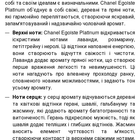
собі та своїм ідеалам є визначальними. Chanel Egoiste
Platinum об’єднує в собі свіжі, деревні та пряні ноти,
які гармонійно переплітаються, створюючи яскравий,
запам'ятовуваний і надзвичайно чоловічий аромат.
Верхні ноти:
Chanel Egoiste Platinum відкривається
іскристими нотами лаванди, розмарину,
петітгрейну і неролі. Ці відтінки наповнені енергією,
вони створюють відчуття свіжості і чистоти.
Лаванда додає аромату пряної нотки, що створює
перше враження легкості та невимушеності. Ці
ноти нагадують про впевнену прохолоду ранку,
сповненого новими можливостями, і задають тон
усьому аромату.
Ноти серця:
у серці аромату відчуваються деревні
та квіткові відтінки герані, шавлії, гальбануму та
жасмину, які додають аромату багатогранності та
витонченості. Герань підкреслює мужність, тоді як
шавлія додає тепліших і глибших відтінків. Жасмин
вносить елемент чуттєвості та м'якості,
створюючи контраст із верхніми свіжими нотами.