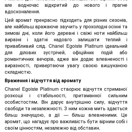
але водночас відкритий до нового і прагне
вдосконалення.
Цей аромат прекрасно підходить для різних сезонів,
але найбільш вражаюче звучить у прохолодні осінні та
зимові дні, коли його деревні і свіжі ноти найбільш
виразні і здатні надовго залишати теплий і
привабливий слід. Chanel Egoiste Platinum ідеальний
для ділових зустрічей, офіційних подій або
романтичних вечорів, адже він додає впевненості і
виразності, привертаючи увагу своєю вишуканою
складністю.
Враження і відчуття від аромату
Chanel Egoiste Platinum створює відчуття стриманої
розкоші і стабільності, притаманної сильним
особистостям. Він дарує внутрішню силу, відчуття
свободи та незалежності. З ним кожна мить здається
більш значущою, а дії — більш впевненими. Це
аромат, що нагадує про важливість бути вірним собі і
своїм цінностям, незалежно від обставин.