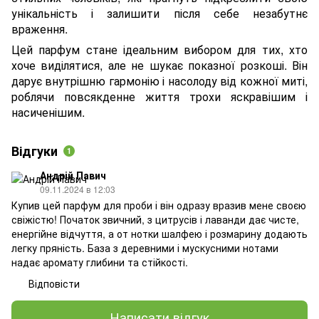
унікальність і залишити після себе незабутнє
враження.
Цей парфум стане ідеальним вибором для тих, хто
хоче виділятися, але не шукає показної розкоші. Він
дарує внутрішню гармонію і насолоду від кожної миті,
роблячи повсякденне життя трохи яскравішим і
насиченішим.
Відгуки
1
Андрій Павич
09.11.2024 в 12:03
Купив цей парфум для проби і він одразу вразив мене своєю
свіжістю! Початок звичний, з цитрусів і лаванди дає чисте,
енергійне відчуття, а от нотки шалфею і розмарину додають
легку пряність. База з деревними і мускусними нотами
надає аромату глибини та стійкості.
Відповісти
Написати відгук