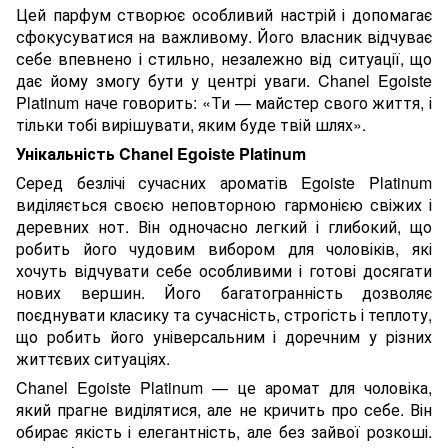
Цей парфум створює особливий настрій і допомагає
сфокусуватися на важливому. Його власник відчуває
себе впевнено і стильно, незалежно від ситуації, що
дає йому змогу бути у центрі уваги. Chanel Egoiste
Platinum наче говорить: «Ти — майстер свого життя, і
тільки тобі вирішувати, яким буде твій шлях».
Унікальність Chanel Egoiste Platinum
Серед безлічі сучасних ароматів Egoiste Platinum
виділяється своєю неповторною гармонією свіжих і
деревних нот. Він одночасно легкий і глибокий, що
робить його чудовим вибором для чоловіків, які
хочуть відчувати себе особливими і готові досягати
нових вершин. Його багатогранність дозволяє
поєднувати класику та сучасність, строгість і теплоту,
що робить його універсальним і доречним у різних
життєвих ситуаціях.
Chanel Egoiste Platinum — це аромат для чоловіка,
який прагне виділятися, але не кричить про себе. Він
обирає якість і елегантність, але без зайвої розкоші.