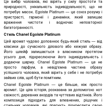
Це вибір чоловіків, які вірять у силу простоти та
природності, унікальність індивідуальності, що не
потребує масок. Egoiste Platinum — це союз розуму і
пристрасті, гармонії і динаміки, який залишає
враження чистоти і водночас неповторної
багатогранності.
Стиль Chanel Egoiste Platinum
Цей аромат чудово доповнює будь-який стиль — від
класики до сучасного ділового або кежуал образу.
Його шлейф залишається з власником протягом
усього дня, підкреслюючи його індивідуальність і
додаючи шарму. Chanel Egoiste Platinum — це не
просто парфум, а невід'ємна частина образу
успішного чоловіка, який вірить у себе і не потребує
зайвих слів, щоб бути помітним.
Chanel Egoiste Platinum — це більше, ніж просто
аромат. Це ціла історія, розказана за допомогою нот
свіжості, деревних акордів та чуттєвих відтінків. Його
композиція підходить для впевнених, рішучих і
стильних чоловіків, які прагнуть підкреслити свою