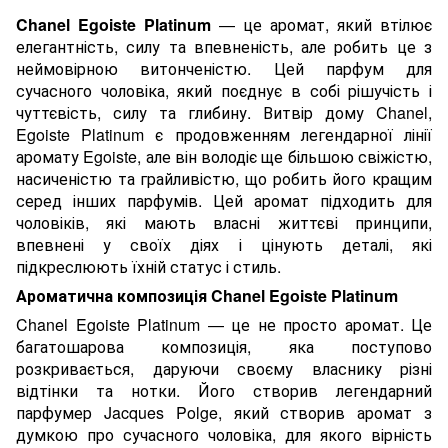
Chanel Egoiste Platinum
— це аромат, який втілює
елегантність, силу та впевненість, але робить це з
неймовірною витонченістю. Цей парфум для
сучасного чоловіка, який поєднує в собі рішучість і
чуттєвість, силу та глибину. Витвір дому Chanel,
Egoiste Platinum є продовженням легендарної лінії
аромату Egoiste, але він володіє ще більшою свіжістю,
насиченістю та грайливістю, що робить його кращим
серед інших парфумів. Цей аромат підходить для
чоловіків, які мають власні життєві принципи,
впевнені у своїх діях і цінують деталі, які
підкреслюють їхній статус і стиль.
Ароматична композиція Chanel Egoiste Platinum
Chanel Egoiste Platinum — це не просто аромат. Це
багатошарова композиція, яка поступово
розкривається, даруючи своєму власнику різні
відтінки та нотки. Його створив легендарний
парфумер Jacques Polge, який створив аромат з
думкою про сучасного чоловіка, для якого вірність