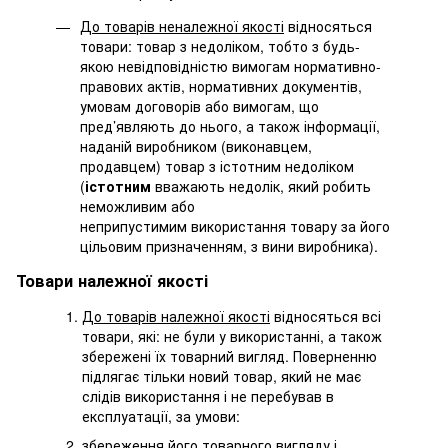
До товарів неналежної якості
відносяться
товари: товар з недоліком, тобто з будь-
якою невідповідністю вимогам нормативно-
правових актів, нормативних документів,
умовам договорів або вимогам, що
пред’являють до нього, а також інформації,
наданій виробником (виконавцем,
продавцем) товар з істотним недоліком
(
істотним
вважають недолік, який робить
неможливим або
неприпустимим використання товару за його
цільовим призначенням, з вини виробника).
Товари належної якості
До товарів належної якості
відносяться всі
товари, які: не були у використанні, а також
збережені їх товарний вигляд. Поверненню
підлягає тільки новий товар, який не має
слідів використання і не перебував в
експлуатації, за умови:
збереження його товарного вигляду і