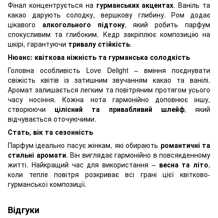
Фінал концентрується на
гурманських акцентах
. Ваніль та
какао дарують солодку, вершкову глибину. Ром додає
цікавого
алкогольного підтону
, який робить парфум
спокусливим та глибоким. Кедр закріплює композицію на
шкірі, гарантуючи
тривалу стійкість
.
Нюанс: квіткова ніжність та гурманська солодкість
Головна особливість Love Delight – вміння поєднувати
свіжість квітів із затишним звучанням какао та ванілі.
Аромат залишається легким та повітряним протягом усього
часу носіння. Кожна нота гармонійно доповнює іншу,
створюючи
цілісний та привабливий шлейф
, який
відчувається оточуючими.
Стать, вік та сезонність
Парфум ідеально пасує жінкам, які обирають
романтичні та
стильні аромати
. Він виглядає гармонійно в повсякденному
житті. Найкращий час для використання –
весна та літо
,
коли тепле повітря розкриває всі грані цієї квітково-
гурманської композиції.
Відгуки