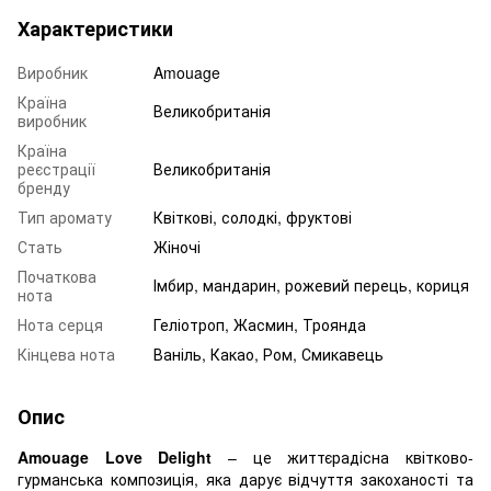
Характеристики
Виробник
Amouage
Країна
Великобританія
виробник
Країна
реєстрації
Великобританія
бренду
Тип аромату
Квіткові, солодкі, фруктові
Стать
Жіночі
Початкова
Імбир, мандарин, рожевий перець, кориця
нота
Нота серця
Геліотроп, Жасмин, Троянда
Кінцева нота
Ваніль, Какао, Ром, Смикавець
Опис
Amouage Love Delight
– це життєрадісна квітково-
гурманська композиція, яка дарує відчуття закоханості та