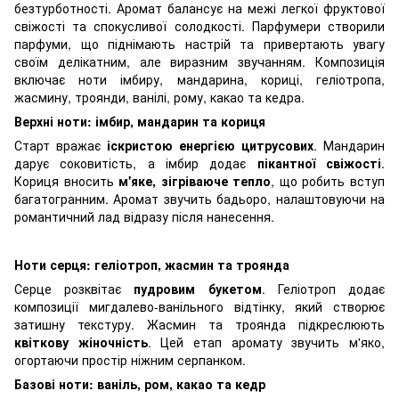
безтурботності. Аромат балансує на межі легкої фруктової
свіжості та спокусливої солодкості. Парфумери створили
парфуми, що піднімають настрій та привертають увагу
своїм делікатним, але виразним звучанням. Композиція
включає ноти імбиру, мандарина, кориці, геліотропа,
жасмину, троянди, ванілі, рому, какао та кедра.
Верхні ноти: імбир, мандарин та кориця
Старт вражає
іскристою енергією цитрусових
. Мандарин
дарує соковитість, а імбир додає
пікантної свіжості
.
Кориця вносить
м'яке, зігріваюче тепло
, що робить вступ
багатогранним. Аромат звучить бадьоро, налаштовуючи на
романтичний лад відразу після нанесення.
Ноти серця: геліотроп, жасмин та троянда
Серце розквітає
пудровим букетом
. Геліотроп додає
композиції мигдалево-ванільного відтінку, який створює
затишну текстуру. Жасмин та троянда підкреслюють
квіткову жіночність
. Цей етап аромату звучить м'яко,
огортаючи простір ніжним серпанком.
Базові ноти: ваніль, ром, какао та кедр